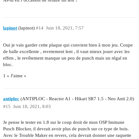
As-tu eu l’occasion de refaire un test ?
lapinot
(lapinot)
#14
Juin 18, 2021, 7:57
Oui je vais garder cette plaque qui convient bien à mon jeu. Coupe
de balle excellente , revetement lent , il vaut mieux jouer avec les
effets , le revêtement manque un peu de punch mais un régal en
bloc.
1 « J'aime »
antiploc
(ANTIPLOC - Reactor A1 - Hikari SR7 1.5 - Neo Anti 2.0)
#15
Juin 18, 2021, 8:03
Je pense le tester en 1.8 sur le coup droit de mon OSP Immune
Pusch Blocker, il devrait avoir plus de punch sur ce type de bois.
Avec le Trouble Maker en revers, cela devrait donner une raquette