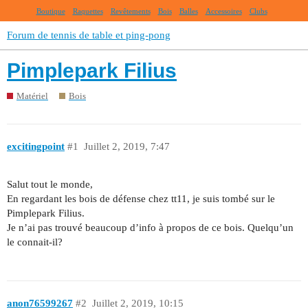
Boutique
Raquettes
Revêtements
Bois
Balles
Accessoires
Clubs
Forum de tennis de table et ping-pong
Pimplepark Filius
Matériel
Bois
excitingpoint
#1
Juillet 2, 2019, 7:47
Salut tout le monde,
En regardant les bois de défense chez tt11, je suis tombé sur le
Pimplepark Filius.
Je n’ai pas trouvé beaucoup d’info à propos de ce bois. Quelqu’un
le connait-il?
anon76599267
#2
Juillet 2, 2019, 10:15