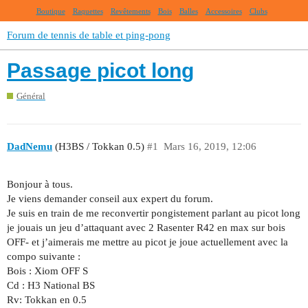
Boutique
Raquettes
Revêtements
Bois
Balles
Accessoires
Clubs
Forum de tennis de table et ping-pong
Passage picot long
Général
DadNemu
(H3BS / Tokkan 0.5)
#1
Mars 16, 2019, 12:06
Bonjour à tous.
Je viens demander conseil aux expert du forum.
Je suis en train de me reconvertir pongistement parlant au picot long
je jouais un jeu d’attaquant avec 2 Rasenter R42 en max sur bois
OFF- et j’aimerais me mettre au picot je joue actuellement avec la
compo suivante :
Bois : Xiom OFF S
Cd : H3 National BS
Rv: Tokkan en 0.5