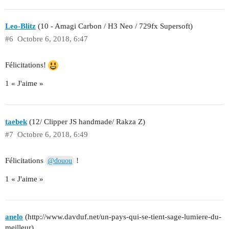
Leo-Blitz
(10 - Amagi Carbon / H3 Neo / 729fx Supersoft)
#6
Octobre 6, 2018, 6:47
Félicitations!
1 « J'aime »
taebek
(12/ Clipper JS handmade/ Rakza Z)
#7
Octobre 6, 2018, 6:49
Félicitations
!
@douou
1 « J'aime »
anelo
(http://www.davduf.net/un-pays-qui-se-tient-sage-lumiere-du-
meilleur)