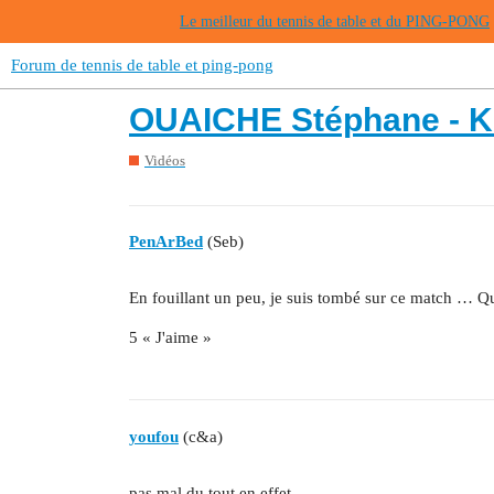
Le meilleur du tennis de table et du PING-PONG
Forum de tennis de table et ping-pong
OUAICHE Stéphane - K
Vidéos
PenArBed
(Seb)
En fouillant un peu, je suis tombé sur ce match … Qu
5 « J'aime »
youfou
(c&a)
pas mal du tout en effet