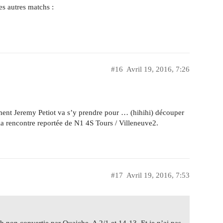
les autres matchs :
#16
Avril 19, 2016, 7:26
ment Jeremy Petiot va s’y prendre pour … (hihihi) découper
la rencontre reportée de N1 4S Tours / Villeneuve2.
#17
Avril 19, 2016, 7:53
non convertie par Ouaiche. A 2/1 et 14-13. Et je n’ai pas