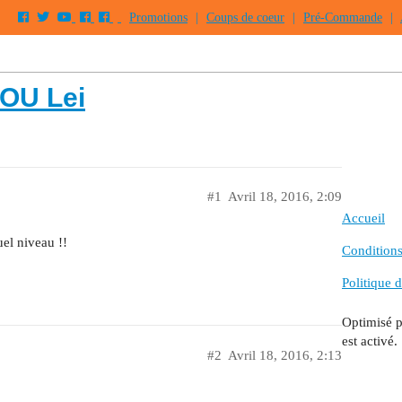
Promotions
|
Coups de coeur
|
Pré-Commande
|
OU Lei
#1
Avril 18, 2016, 2:09
Accueil
el niveau !!
Conditions 
Politique d
Optimisé 
est activé.
#2
Avril 18, 2016, 2:13