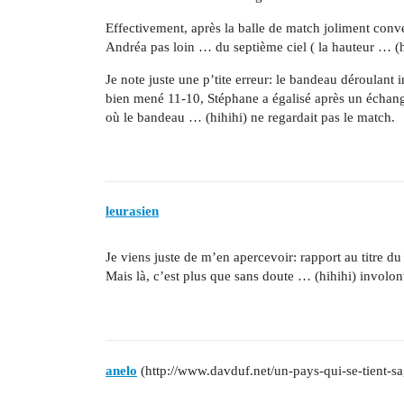
Effectivement, après la balle de match joliment conve
Andréa pas loin … du septième ciel ( la hauteur … (h
Je note juste une p’tite erreur: le bandeau déroulant
bien mené 11-10, Stéphane a égalisé après un échange
où le bandeau … (hihihi) ne regardait pas le match.
leurasien
Je viens juste de m’en apercevoir: rapport au titre 
Mais là, c’est plus que sans doute … (hihihi) involont
anelo
(http://www.davduf.net/un-pays-qui-se-tient-sa