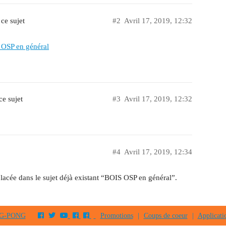
ce sujet
#2
Avril 17, 2019, 12:32
OSP en général
e sujet
#3
Avril 17, 2019, 12:32
#4
Avril 17, 2019, 12:34
placée dans le sujet déjà existant “BOIS OSP en général”.
PING-PONG
Promotions
|
Coups de coeur
|
Applicati