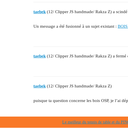
taebek
(12/ Clipper JS handmade/ Rakza Z) a scindé 
Un message a été fusionné à un sujet existant :
BOIS 
taebek
(12/ Clipper JS handmade/ Rakza Z) a fermé c
taebek
(12/ Clipper JS handmade/ Rakza Z)
puisque ta question concerne les bois OSP, je l’ai dé
Le meilleur du tennis de table et du 