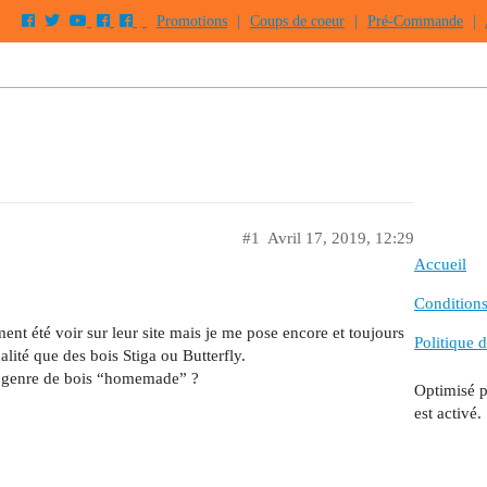
Promotions
|
Coups de coeur
|
Pré-Commande
|
#1
Avril 17, 2019, 12:29
Accueil
Conditions 
ment été voir sur leur site mais je me pose encore et toujours
Politique d
lité que des bois Stiga ou Butterfly.
 ce genre de bois “homemade” ?
Optimisé 
est activé.