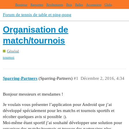
Boutique
Raquettes
Revêtements
Bois
Balles
Accessoires
Clubs
Forum de tennis de table et ping-pong
Organisation de
match/tournois
Général
tournoi
Sparring-Partners
(Sparring-Partners)
#1
Décembre 2, 2016, 4:34
Bonjour messieurs et mesdames !
Je voulais vous présenter l’application pour Android que j’ai
développé spécialement pour les matchs et tournois sportifs et
récolter quelques avis si possible :).
Moi-même étant sportif j’ai souhaité développer une solution pour
organiser des matchs/tournois et trouver des partenaires plus