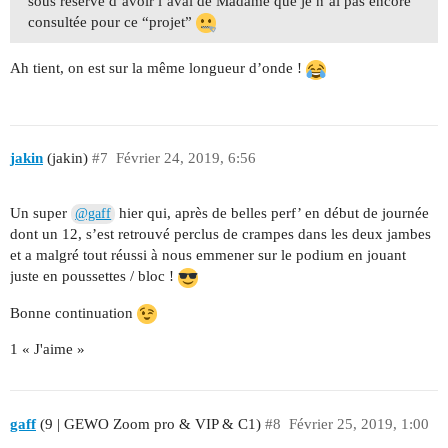
sous réserve d’avoir l’aval de Madame que je n’ai pas encore
consultée pour ce “projet”
Ah tient, on est sur la même longueur d’onde !
jakin
(jakin)
#7
Février 24, 2019, 6:56
Un super
hier qui, après de belles perf’ en début de journée
@gaff
dont un 12, s’est retrouvé perclus de crampes dans les deux jambes
et a malgré tout réussi à nous emmener sur le podium en jouant
juste en poussettes / bloc !
Bonne continuation
1 « J'aime »
gaff
(9 | GEWO Zoom pro & VIP & C1)
#8
Février 25, 2019, 1:00