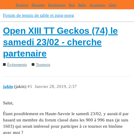
Boutique
Raquettes
Revêtements
Bois
Balles
Accessoires
Clubs
Forum de tennis de table et ping-pong
Open XIII TT Geckos (74) le
samedi 23/02 - cherche
partenaire
Évènements
Tournois
jakin
(jakin)
#1
Janvier 28, 2019, 2:37
Salut,
Étant possiblement en Haute-Savoie le samedi 23/02, y aurait-il par
hasard un membre du forum classé dans les 900 à 996 max (je suis
1603) qui serait intéressé pour participer à ce tournoi en binôme
avec moi ?