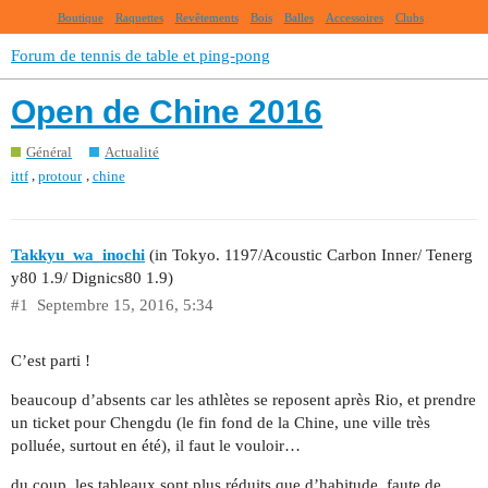
Boutique
Raquettes
Revêtements
Bois
Balles
Accessoires
Clubs
Forum de tennis de table et ping-pong
Open de Chine 2016
Général
Actualité
,
,
ittf
protour
chine
Takkyu_wa_inochi
(in Tokyo. 1197/Acoustic Carbon Inner/ Tenerg
y80 1.9/ Dignics80 1.9)
#1
Septembre 15, 2016, 5:34
C’est parti !
beaucoup d’absents car les athlètes se reposent après Rio, et prendre
un ticket pour Chengdu (le fin fond de la Chine, une ville très
polluée, surtout en été), il faut le vouloir…
du coup, les tableaux sont plus réduits que d’habitude, faute de