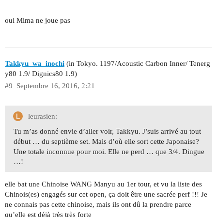
oui Mima ne joue pas
Takkyu_wa_inochi
(in Tokyo. 1197/Acoustic Carbon Inner/ Tenerg
y80 1.9/ Dignics80 1.9)
#9
Septembre 16, 2016, 2:21
leurasien:
Tu m’as donné envie d’aller voir, Takkyu. J’suis arrivé au tout
début … du septième set. Mais d’où elle sort cette Japonaise?
Une totale inconnue pour moi. Elle ne perd … que 3/4. Dingue
…!
elle bat une Chinoise WANG Manyu au 1er tour, et vu la liste des
Chinois(es) engagés sur cet open, ça doit être une sacrée perf !!! Je
ne connais pas cette chinoise, mais ils ont dû la prendre parce
qu’elle est déjà très très forte