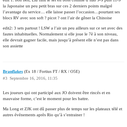
edit 1: bon ben, Liu finit le set en boss comme d’hab 9-9 puis 11-9
la Japonaise un peu petit bras sur ces 2 derniers points malgré
l’avantage du service… elle laisse passer l’occasion…pourtant ses
blocs RV avec son soft ? picot ? ont l’air de gêner la Chinoise
edit2: 3 sets partout ! LSW a l’air un peu ailleurs sur ce set avec des
fautes inhabituelles. Normalement si elle joue le 7è à son niveau,
elle devrait gagner facile, mais jusqu’à présent elle n’est pas dans
son assiette
Branflakes
(Ex 18 / Fortius FT / RX / O5E)
#3
Septembre 16, 2016, 11:35
Les joueurs qui ont participé aux JO doivent être rincés et en
mauvaise forme, c’est le moment pour les battre.
Ma Long et ZJK ont dû passer plus de temps sur les plateaux télé et
autres événements après Rio qu’à s’entrainer !