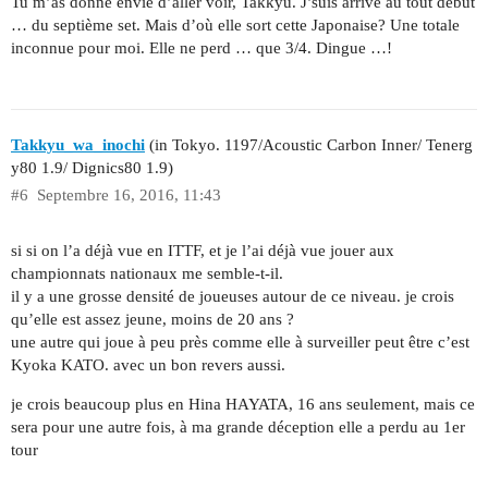
Tu m’as donné envie d’aller voir, Takkyu. J’suis arrivé au tout début
… du septième set. Mais d’où elle sort cette Japonaise? Une totale
inconnue pour moi. Elle ne perd … que 3/4. Dingue …!
Takkyu_wa_inochi
(in Tokyo. 1197/Acoustic Carbon Inner/ Tenerg
y80 1.9/ Dignics80 1.9)
#6
Septembre 16, 2016, 11:43
si si on l’a déjà vue en ITTF, et je l’ai déjà vue jouer aux
championnats nationaux me semble-t-il.
il y a une grosse densité de joueuses autour de ce niveau. je crois
qu’elle est assez jeune, moins de 20 ans ?
une autre qui joue à peu près comme elle à surveiller peut être c’est
Kyoka KATO. avec un bon revers aussi.
je crois beaucoup plus en Hina HAYATA, 16 ans seulement, mais ce
sera pour une autre fois, à ma grande déception elle a perdu au 1er
tour