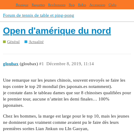
Boutique
Raquettes
Revêtements
Bois
Balles
Accessoires
Clubs
Forum de tennis de table et ping-pong
Open d'amérique du nord
Général
Actualité
gloubax
(gloubax)
#1
Décembre 8, 2019, 11:14
Une remarque sur les jeunes chinois, souvent envoyés se faire les
tops contre le top 20 mondial (les japonais.es notamment).
je constate dans le tableau dames que sur 8 chinoises qualifiées pour
le premier tour, aucune n’atteint les demi finales… 100%
japonaises.
Chez les hommes, la marge est large pour le top 10, mais les jeunes
ne dominent pas vraiment comme avaient pu le faire dès leurs
premières sorites Lian Jinkun ou LIn Gaoyan,