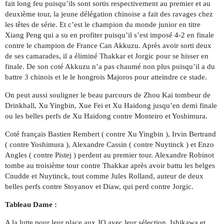
fait long feu puisqu’ils sont sortis respectivement au premier et au
deuxième tour, la jeune délégation chinoise a fait des ravages chez
les têtes de série. Et c’est le champion du monde junior en titre
Xiang Peng qui a su en profiter puisqu’il s’est imposé 4-2 en finale
contre le champion de France Can Akkuzu. Après avoir sorti deux
de ses camarades, il a éliminé Thakkar et Jorgic pour se hisser en
finale. De son coté Akkuzu n’a pas chaumé non plus puisqu’il a du
battre 3 chinois et le le hongrois Majoros pour atteindre ce stade.
On peut aussi souligner le beau parcours de Zhou Kai tombeur de
Drinkhall, Xu Yingbin, Xue Fei et Xu Haidong jusqu’en demi finale
ou les belles perfs de Xu Haidong contre Monteiro et Yoshimura.
Coté français Bastien Rembert ( contre Xu Yingbin ), Irvin Bertrand
( contre Yoshimura ), Alexandre Cassin ( contre Nuytinck ) et Enzo
Angles ( contre Pistej ) perdent au premier tour. Alexandre Robinot
tombe au troisième tour contre Thakkar après avoir battu les belges
Cnudde et Nuytinck, tout comme Jules Rolland, auteur de deux
belles perfs contre Stoyanov et Diaw, qui perd contre Jorgic.
Tableau Dame :
A la lutte pour leur place aux JO avec leur sélection, Ishikawa et