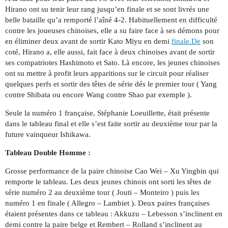
Hirano ont su tenir leur rang jusqu’en finale et se sont livrés une
belle bataille qu’a remporté l’aîné 4-2. Habituellement en difficulté
contre les joueuses chinoises, elle a su faire face à ses démons pour
en éliminer deux avant de sortir Kato Miyu en demi
finale.De
son
coté, Hirano a, elle aussi, fait face à deux chinoises avant de sortir
ses compatriotes Hashimoto et Sato. Là encore, les jeunes chinoises
ont su mettre à profit leurs apparitions sur le circuit pour réaliser
quelques perfs et sortir des têtes de série dés le premier tour ( Yang
contre Shibata ou encore Wang contre Shao par exemple ).
Seule la numéro 1 française, Stéphanie Loeuillette, était présente
dans le tableau final et elle s’est faite sortir au deuxième tour par la
future vainqueur Ishikawa.
Tableau Double Homme :
Grosse performance de la paire chinoise Cao Wei – Xu Yingbin qui
remporte le tableau. Les deux jeunes chinois ont sorti les têtes de
série numéro 2 au deuxième tour ( Jouti – Monteiro ) puis les
numéro 1 en finale ( Allegro – Lambiet ). Deux paires françaises
étaient présentes dans ce tableau : Akkuzu – Lebesson s’inclinent en
demi contre la paire belge et Rembert – Rolland s’inclinent au