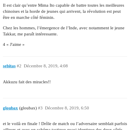
Il est clair qu’entre Mima Ito capable de battre toutes les meilleures
chinoises et la horde de jeunes qui arrivent, la révolution est peut
être en marche côté féminin.
Chez les hommes, l’émergence de l’Inde, avec notamment le jeune
Takkar, me paraît intéressante.
4 « J'aime »
sebitas
#2
Décembre 8, 2019, 4:08
Akkuzu fait des miracles!!
gloubax
(gloubax)
#3
Décembre 8, 2019, 6:50
et le voilà en finale ! Drôle de match ou l’adversaire semblait parfois
ailleurs et avec un schéma tactique quasi identique des deux côtés.