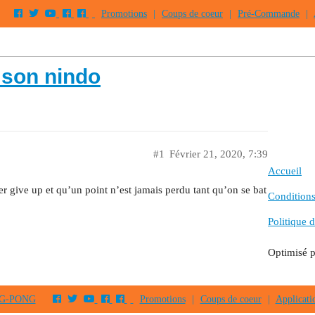
Promotions
|
Coups de coeur
|
Pré-Commande
|
 son nindo
#1
Février 21, 2020, 7:39
Accueil
er give up et qu’un point n’est jamais perdu tant qu’on se bat
Conditions 
Politique d
Optimisé 
PING-PONG
Promotions
|
Coups de coeur
|
Applicati