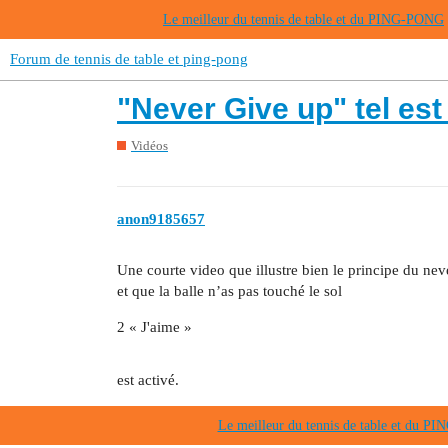
Le meilleur du tennis de table et du PING-PONG
Forum de tennis de table et ping-pong
"Never Give up" tel est
Vidéos
anon9185657
Une courte video que illustre bien le principe du nev
et que la balle n’as pas touché le sol
2 « J'aime »
est activé.
Le meilleur du tennis de table et du 