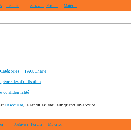
Application
Forum
|
Matériel
Archives :
Catégories
FAQ/Charte
générales d'utilisation
e confidentialité
par
Discourse
, le rendu est meilleur quand JavaScript
on
Forum
|
Matériel
Archives :