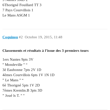
6Thorigné Fouillard TT 3
7 Pays Courvillois 1
Le Mans ASGM 1
Coquinou
#2
Octobre 19, 2015, 11:48
Classements et résultats à l’issue des 3 premiers tours
1ers Nantes 9pts 3V
" Mondeville " “
3è Eaubonne 7pts 2V 1D
4èmes Courvillois 6pts 1V 1N 1D
” Le Mans " “
6è Thorigné 5pts 1V 2D
7èmes Kremlin.B 3pts 3D
” Joué ls T. " "