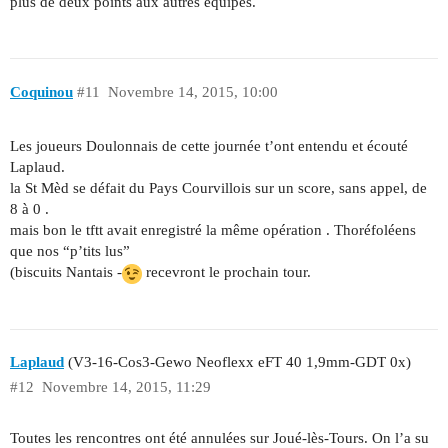
plus de deux points aux autres équipes.
Coquinou
#11
Novembre 14, 2015, 10:00
Les joueurs Doulonnais de cette journée t’ont entendu et écouté
Laplaud.
la St Mèd se défait du Pays Courvillois sur un score, sans appel, de
8 à 0 .
mais bon le tftt avait enregistré la même opération . Thoréfoléens
que nos “p’tits lus”
(biscuits Nantais -
recevront le prochain tour.
Laplaud
(V3-16-Cos3-Gewo Neoflexx eFT 40 1,9mm-GDT 0x)
#12
Novembre 14, 2015, 11:29
Toutes les rencontres ont été annulées sur Joué-lès-Tours. On l’a su