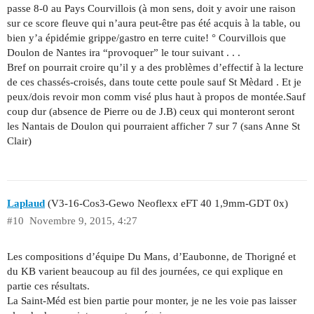
passe 8-0 au Pays Courvillois (à mon sens, doit y avoir une raison
sur ce score fleuve qui n’aura peut-être pas été acquis à la table, ou
bien y’a épidémie grippe/gastro en terre cuite! ° Courvillois que
Doulon de Nantes ira “provoquer” le tour suivant . . .
Bref on pourrait croire qu’il y a des problèmes d’effectif à la lecture
de ces chassés-croisés, dans toute cette poule sauf St Mèdard . Et je
peux/dois revoir mon comm visé plus haut à propos de montée.Sauf
coup dur (absence de Pierre ou de J.B) ceux qui monteront seront
les Nantais de Doulon qui pourraient afficher 7 sur 7 (sans Anne St
Clair)
Laplaud
(V3-16-Cos3-Gewo Neoflexx eFT 40 1,9mm-GDT 0x)
#10
Novembre 9, 2015, 4:27
Les compositions d’équipe Du Mans, d’Eaubonne, de Thorigné et
du KB varient beaucoup au fil des journées, ce qui explique en
partie ces résultats.
La Saint-Méd est bien partie pour monter, je ne les voie pas laisser