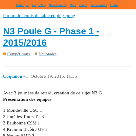
Boutique
Raquettes
Revêtements
Bois
Balles
Accessoires
Clubs
Forum de tennis de table et ping-pong
N3 Poule G - Phase 1 -
2015/2016
Compétitions
Nationales
Coquinou
#1
Octobre 19, 2015, 11:35
Avec 3 journées de retard, création de ce sujet N3 G
Présentation des équipes
1 Mondeville USO 1
2 Joué les Tours TT 3
3 Eaubonne CSM 1
4 Kremlin Bicètre US 1
5 Nantes SMD 2