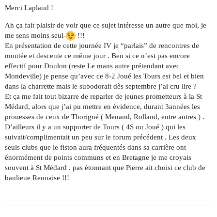
Merci Laplaud !
Ah ça fait plaisir de voir que ce sujet intéresse un autre que moi, je
me sens moins seul-
!!!
En présentation de cette journée IV je “parlais” de rencontres de
montée et descente ce même jour . Ben si ce n’est pas encore
effectif pour Doulon (reste Le mans autre prétendant avec
Mondeville) je pense qu’avec ce 8-2 Joué les Tours est bel et bien
dans la charrette mais le subodorait dès septembre j’ai cru lire ?
Et ça me fait tout bizarre de reparler de jeunes prometteurs à la St
Médard, alors que j’ai pu mettre en évidence, durant 3années les
prouesses de ceux de Thorigné ( Menand, Rolland, entre autres ) .
D’ailleurs il y a un supporter de Tours ( 4S ou Joué ) qui les
suivait/complimentait un peu sur le forum précédent . Les deux
seuls clubs que le fiston aura fréquentés dans sa carrière ont
énormément de points communs et en Bretagne je me croyais
souvent à St Médard . pas étonnant que Pierre ait choisi ce club de
banlieue Rennaise !!!