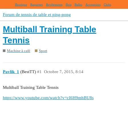
Boutique
Raquettes
Revêtements
Bois
Balles
Accessoires
Clubs
Forum de tennis de table et ping-pong
Multiball Training Table
Tennis
Machine à café
Sport
Pavlik_1
(BestTT)
#1
Octobre 7, 2015, 8:14
Multiball Training Table Tennis
https://www.youtube.com/watch?v=cI6H9mhBU8s