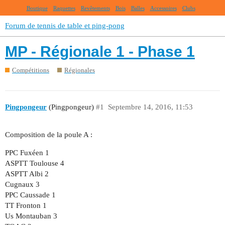
Boutique
Raquettes
Revêtements
Bois
Balles
Accessoires
Clubs
Forum de tennis de table et ping-pong
MP - Régionale 1 - Phase 1
Compétitions
Régionales
Pingpongeur
(Pingpongeur)
#1
Septembre 14, 2016, 11:53
Composition de la poule A :
PPC Fuxéen 1
ASPTT Toulouse 4
ASPTT Albi 2
Cugnaux 3
PPC Caussade 1
TT Fronton 1
Us Montauban 3