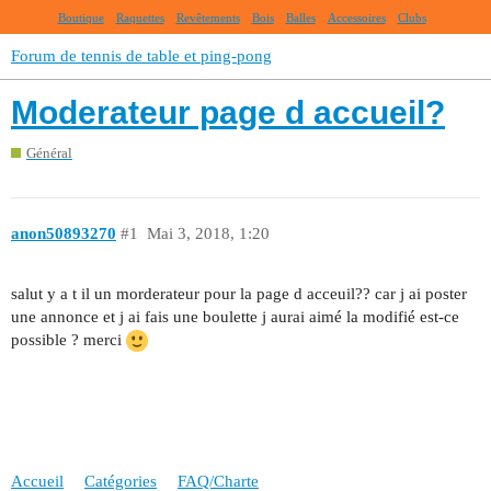
Boutique
Raquettes
Revêtements
Bois
Balles
Accessoires
Clubs
Forum de tennis de table et ping-pong
Moderateur page d accueil?
Général
anon50893270
#1
Mai 3, 2018, 1:20
salut y a t il un morderateur pour la page d acceuil?? car j ai poster
une annonce et j ai fais une boulette j aurai aimé la modifié est-ce
possible ? merci
Accueil
Catégories
FAQ/Charte