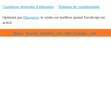
Conditions générales d'utilisation
Politique de confidentialité
Optimisé par
Discourse
, le rendu est meilleur quand JavaScript est
activé.
Boutique
Raquettes
Revêtements
Bois
Balles
Accessoires
Clubs