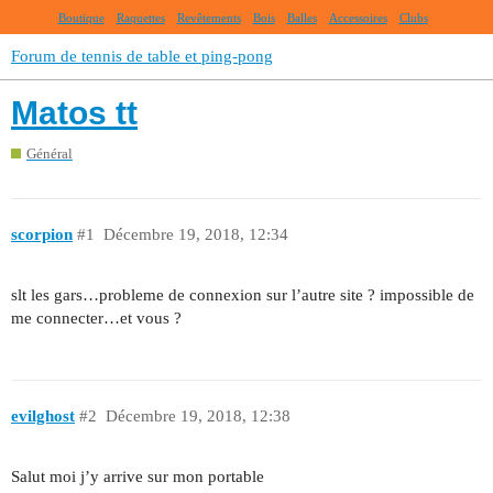
Boutique
Raquettes
Revêtements
Bois
Balles
Accessoires
Clubs
Forum de tennis de table et ping-pong
Matos tt
Général
scorpion
#1
Décembre 19, 2018, 12:34
slt les gars…probleme de connexion sur l’autre site ? impossible de
me connecter…et vous ?
evilghost
#2
Décembre 19, 2018, 12:38
Salut moi j’y arrive sur mon portable