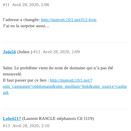
#11
Avril 28, 2020, 2:08
l’adresse a changée:
http://matostt.1fr1.net/f12-bois
J’ai eu la surprise aussi…
Juju56
(Julien )
#12
Avril 28, 2020, 2:09
Salut. Le problème vient du nom de domaine qui n’a pas été
renouvelé.
Il faut passer par ce lien :
http://matostt.1fr1.net/?
utm_campaign=olddomain&utm_medium=link&utm_source=cashp
ark
Lolo4217
(Laurent RASCLE stéphanois Clt 1119)
#13
Avril 28, 2020, 2:10