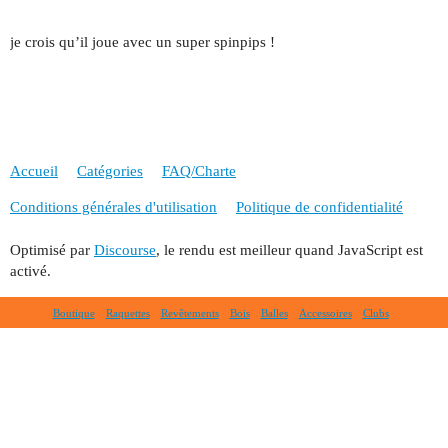
je crois qu’il joue avec un super spinpips !
Accueil
Catégories
FAQ/Charte
Conditions générales d'utilisation
Politique de confidentialité
Optimisé par
Discourse
, le rendu est meilleur quand JavaScript est
activé.
Boutique
Raquettes
Revêtements
Bois
Balles
Accessoires
Clubs