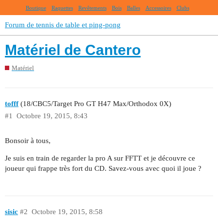
Boutique
Raquettes
Revêtements
Bois
Balles
Accessoires
Clubs
Forum de tennis de table et ping-pong
Matériel de Cantero
Matériel
tofff
(18/CBC5/Target Pro GT H47 Max/Orthodox 0X)
#1
Octobre 19, 2015, 8:43
Bonsoir à tous,
Je suis en train de regarder la pro A sur FFTT et je découvre ce
joueur qui frappe très fort du CD. Savez-vous avec quoi il joue ?
sisic
#2
Octobre 19, 2015, 8:58