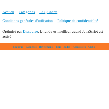
Accueil
Catégories
FAQ/Charte
Conditions générales d'utilisation
Politique de confidentialité
Optimisé par
Discourse
, le rendu est meilleur quand JavaScript est
activé.
Boutique
Raquettes
Revêtements
Bois
Balles
Accessoires
Clubs