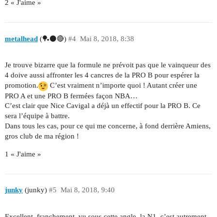
2 « J'aime »
metalhead
(🏓⚫🔴)
#4
Mai 8, 2018, 8:38
Je trouve bizarre que la formule ne prévoit pas que le vainqueur des
4 doive aussi affronter les 4 cancres de la PRO B pour espérer la
promotion.
C’est vraiment n’importe quoi ! Autant créer une
PRO A et une PRO B fermées façon NBA…
C’est clair que Nice Cavigal a déjà un effectif pour la PRO B. Ce
sera l’équipe à battre.
Dans tous les cas, pour ce qui me concerne, à fond derrière Amiens,
gros club de ma région !
1 « J'aime »
junky
(junky)
#5
Mai 8, 2018, 9:40
Excellent, franchement, vu sous cette angle, la N1, c’est autrement