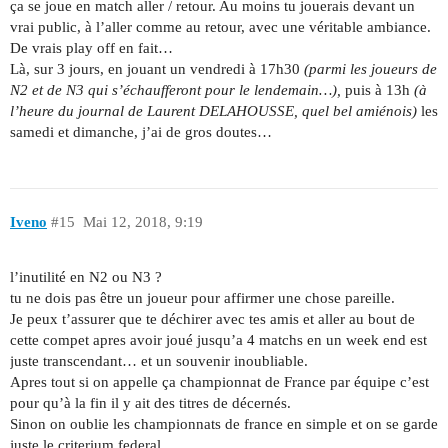
ça se joue en match aller / retour. Au moins tu jouerais devant un
vrai public, à l’aller comme au retour, avec une véritable ambiance.
De vrais play off en fait…
Là, sur 3 jours, en jouant un vendredi à 17h30
(parmi les joueurs de
N2 et de N3 qui s’échaufferont pour le lendemain…),
puis à 13h
(à
l’heure du journal de Laurent DELAHOUSSE, quel bel amiénois)
les
samedi et dimanche, j’ai de gros doutes…
Iveno
#15
Mai 12, 2018, 9:19
l’inutilité en N2 ou N3 ?
tu ne dois pas être un joueur pour affirmer une chose pareille.
Je peux t’assurer que te déchirer avec tes amis et aller au bout de
cette compet apres avoir joué jusqu’a 4 matchs en un week end est
juste transcendant… et un souvenir inoubliable.
Apres tout si on appelle ça championnat de France par équipe c’est
pour qu’à la fin il y ait des titres de décernés.
Sinon on oublie les championnats de france en simple et on se garde
juste le criterium federal…