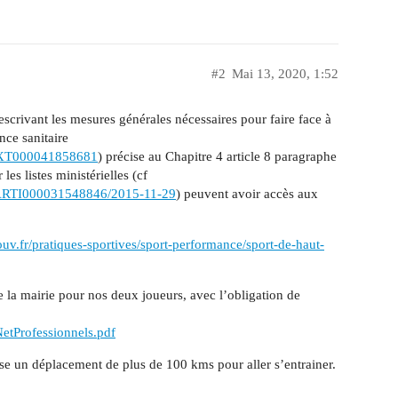
#2
Mai 13, 2020, 1:52
crivant les mesures générales nécessaires pour faire face à
nce sanitaire
FTEXT000041858681
) précise au Chapitre 4 article 8 paragraphe
les listes ministérielles (cf
EGIARTI000031548846/2015-11-29
) peuvent avoir accès aux
uv.fr/pratiques-sportives/sport-performance/sport-de-haut-
la mairie pour nos deux joueurs, avec l’obligation de
NetProfessionnels.pdf
orise un déplacement de plus de 100 kms pour aller s’entrainer.