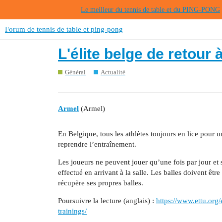
Le meilleur du tennis de table et du PING-PONG
Forum de tennis de table et ping-pong
L'élite belge de retour 
Général
Actualité
Armel
(Armel)
En Belgique, tous les athlètes toujours en lice pour 
reprendre l’entraînement.
Les joueurs ne peuvent jouer qu’une fois par jour et 
effectué en arrivant à la salle. Les balles doivent ê
récupère ses propres balles.
Poursuivre la lecture (anglais) :
https://www.ettu.org
trainings/