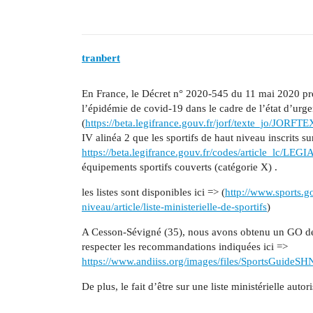
tranbert
En France, le Décret n° 2020-545 du 11 mai 2020 pres
l’épidémie de covid-19 dans le cadre de l’état d’urge
(
https://beta.legifrance.gouv.fr/jorf/texte_jo/JOR
IV alinéa 2 que les sportifs de haut niveau inscrits sur 
https://beta.legifrance.gouv.fr/codes/article_lc/L
équipements sportifs couverts (catégorie X) .
les listes sont disponibles ici => (
http://www.sports.go
niveau/article/liste-ministerielle-de-sportifs
)
A Cesson-Sévigné (35), nous avons obtenu un GO de 
respecter les recommandations indiquées ici =>
https://www.andiiss.org/images/files/SportsGuideSH
De plus, le fait d’être sur une liste ministérielle aut