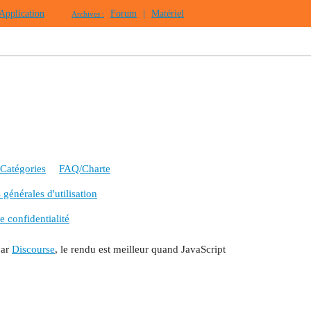
Application
Forum
|
Matériel
Archives :
Catégories
FAQ/Charte
générales d'utilisation
e confidentialité
par
Discourse
, le rendu est meilleur quand JavaScript