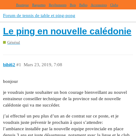
Boutique
Raquettes
Revêtements
Bois
Balles
Accessoires
Clubs
Forum de tennis de table et ping-pong
Le ping en nouvelle calédonie
Général
bibi62
#1
Mars 23, 2019, 7:08
bonjour
je voudrais juste souhaiter un bon courage bienveillant au nouvel
entraineur conseiller technique de la province sud de nouvelle
calédonie qui va me succéder.
j’ai effectué un peu plus d’un an de contrat sur ce poste, et je
voudrais juste prévenir le prochain à quoi s’attendre:
l’ambiance installée par la nouvelle equipe provinciale en place
depuis 3 ans est juste désastreuse, notament avec la ligue et le club