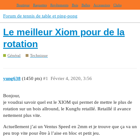
Boutique
Raquettes
Revêtements
Bois
Balles
Accessoires
Clubs
Forum de tennis de table et ping-pong
Le meilleur Xiom pour de la
rotation
Général
Technique
yung638
(1450 pts)
#1
Février 4, 2020, 3:56
Bonjour,
je voudrai savoir quel est le XIOM qui permet de mettre le plus de
rotation sur un bois allround, le Kungfu retaillé. Retaillé il avance
nettement plus vite.
Actuellement j’ai un Ventus Speed en 2mm et je trouve que ça va un
peu trop vite pour être à l’aise en bloc et petit jeu.