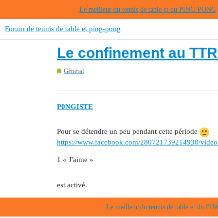
Le meilleur du tennis de table et du PING-PONG
Forum de tennis de table et ping-pong
Le confinement au TT
Général
P0NGISTE
Pour se détendre un peu pendant cette période
https://www.facebook.com/280721739214930/vide
1 « J'aime »
est activé.
Le meilleur du tennis de table et du 