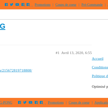
Promotions
|
Coups de coeur
|
Pré-Commande
|
RG
#1
Avril 13, 2020, 6:55
Accueil
Conditions 
os/215672819718808/
Politique d
Optimisé 
PING-PONG
Promotions
|
Coups de coeur
|
Applicati