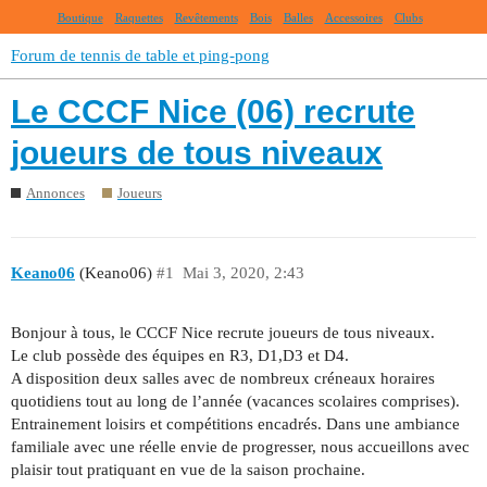
Boutique
Raquettes
Revêtements
Bois
Balles
Accessoires
Clubs
Forum de tennis de table et ping-pong
Le CCCF Nice (06) recrute
joueurs de tous niveaux
Annonces
Joueurs
Keano06
(Keano06)
#1
Mai 3, 2020, 2:43
Bonjour à tous, le CCCF Nice recrute joueurs de tous niveaux.
Le club possède des équipes en R3, D1,D3 et D4.
A disposition deux salles avec de nombreux créneaux horaires
quotidiens tout au long de l’année (vacances scolaires comprises).
Entrainement loisirs et compétitions encadrés. Dans une ambiance
familiale avec une réelle envie de progresser, nous accueillons avec
plaisir tout pratiquant en vue de la saison prochaine.