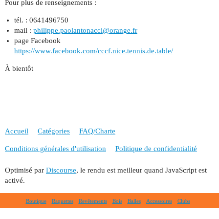
Pour plus de renseignements :
tél. : 0641496750
mail :
philippe.paolantonacci@orange.fr
page Facebook
https://www.facebook.com/cccf.nice.tennis.de.table/
À bientôt
Accueil
Catégories
FAQ/Charte
Conditions générales d'utilisation
Politique de confidentialité
Optimisé par
Discourse
, le rendu est meilleur quand JavaScript est
activé.
Boutique
Raquettes
Revêtements
Bois
Balles
Accessoires
Clubs