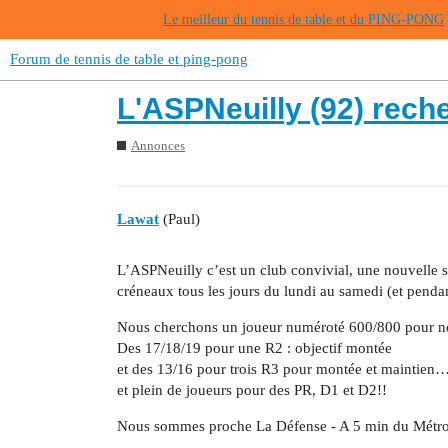
Le meilleur du tennis de table et du PING-PONG
Forum de tennis de table et ping-pong
L'ASPNeuilly (92) rech
Annonces
Lawat
(Paul)
L’ASPNeuilly c’est un club convivial, une nouvelle sa
créneaux tous les jours du lundi au samedi (et pendan
Nous cherchons un joueur numéroté 600/800 pour no
Des 17/18/19 pour une R2 : objectif montée
et des 13/16 pour trois R3 pour montée et maintien
et plein de joueurs pour des PR, D1 et D2!!
Nous sommes proche La Défense - A 5 min du Métro 