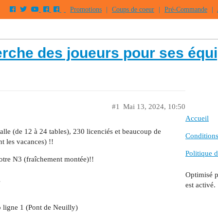
Promotions
|
Coups de coeur
|
Pré-Commande
|
erche des joueurs pour ses équ
#1
Mai 13, 2024, 10:50
Accueil
lle (de 12 à 24 tables), 230 licenciés et beaucoup de
Conditions 
t les vacances) !!
Politique d
tre N3 (fraîchement montée)!!
Optimisé 
…
est activé.
ligne 1 (Pont de Neuilly)