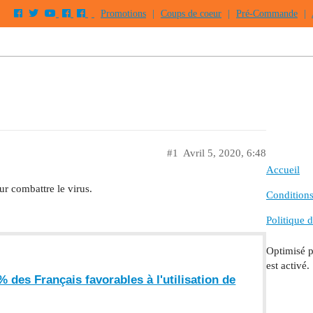
Promotions
|
Coups de coeur
|
Pré-Commande
|
#1
Avril 5, 2020, 6:48
Accueil
ur combattre le virus.
Conditions 
Politique d
Optimisé 
est activé.
 des ­Français favorables à l'utilisation de