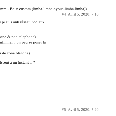
m - Bois: custom (limba-limba-ayous-limba-limba))
#4
Avril 5, 2020, 7:16
 je suis anti réseau Sociaux.
phone & non telephone)
onfinment, pn peu se poser la
as de zone blanche)
issent à un instant T ?
#5
Avril 5, 2020, 7:20