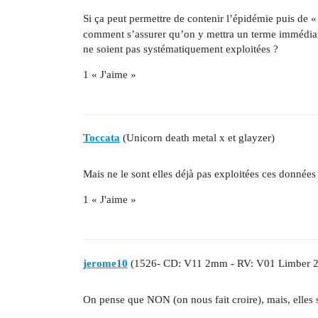
Si ça peut permettre de contenir l’épidémie puis de « 
comment s’assurer qu’on y mettra un terme immédiate
ne soient pas systématiquement exploitées ?
1 « J'aime »
Toccata
(Unicorn death metal x et glayzer)
Mais ne le sont elles déjà pas exploitées ces données
1 « J'aime »
jerome10
(1526- CD: V11 2mm - RV: V01 Limber 2m
On pense que NON (on nous fait croire), mais, elles 