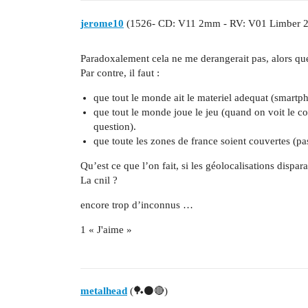
jerome10
(1526- CD: V11 2mm - RV: V01 Limber 2m
Paradoxalement cela ne me derangerait pas, alors que
Par contre, il faut :
que tout le monde ait le materiel adequat (smart
que tout le monde joue le jeu (quand on voit le c
question).
que toute les zones de france soient couvertes (p
Qu’est ce que l’on fait, si les géolocalisations dispara
La cnil ?
encore trop d’inconnus …
1 « J'aime »
metalhead
(🏓⚫🔴)