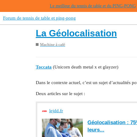
Le meilleur du tennis de table et du PING-PONG
Forum de tennis de table et ping-pong
La Géolocalisation
Machine à café
Toccata
(Unicorn death metal x et glayzer)
Dans le contexte actuel, c’est un sujet d’actualités po
Deux articles sur le sujet :
lejdd.fr
Géolocalisation : 75%
leurs...