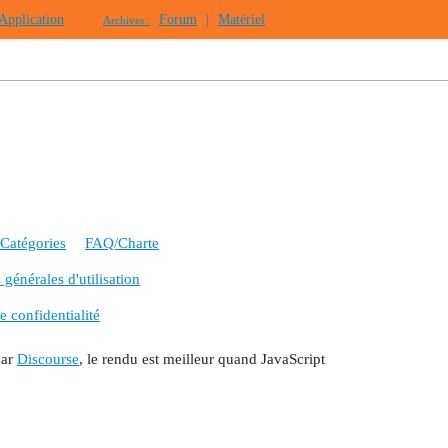
Application
Forum
|
Matériel
Archives :
Catégories
FAQ/Charte
générales d'utilisation
e confidentialité
par
Discourse
, le rendu est meilleur quand JavaScript