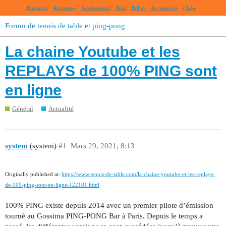
Boutique
Raquettes
Revêtements
Bois
Balles
Accessoires
Clubs
Forum de tennis de table et ping-pong
La chaine Youtube et les
REPLAYS de 100% PING sont
en ligne
Général
Actualité
system
(system)
#1
Mars 29, 2021, 8:13
Originally published at:
https://www.tennis-de-table.com/la-chaine-youtube-et-les-replays-
de-100-ping-sont-en-ligne-122181.html
100% PING existe depuis 2014 avec un premier pilote d’émission
tourné au Gossima PING-PONG Bar à Paris. Depuis le temps a