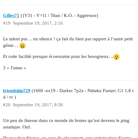
Gilles71
({V3} - V>11 / Titan / K.O. - Aggressor)
#19
Septembre 19, 2017, 2:16
Le talent pur… en silence ! ça fait du bien par rapport à l’autre petit
génie…
Et cette facilité presque écoeurante pour les besogneux…
3 « J'aime »
friendship729
(1660 -ex19 - Darker 7p2a - Nittaku Fastarc G1 1,8 c
d / rv )
#20
Septembre 19, 2017, 8:38
Un peu de finesse dans ce monde de brutes qu’est devenu le ping
asiatique. Ouf.
Du toucher dingue, un sens du placement, une anticipation d’extra-