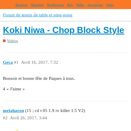
Boutique
Raquettes
Revêtements
Bois
Balles
Accessoires
Clubs
Forum de tennis de table et ping-pong
Koki Niwa - Chop Block Style
Vidéos
Geca
#1
Avril 16, 2017, 7:32
Bonsoir et bonne fête de Paques à tous.
4 « J'aime »
metabaron
(15 ; cd t 05 1.9 rv killer 1.5 V2)
#2
Avril 26, 2017, 3:44