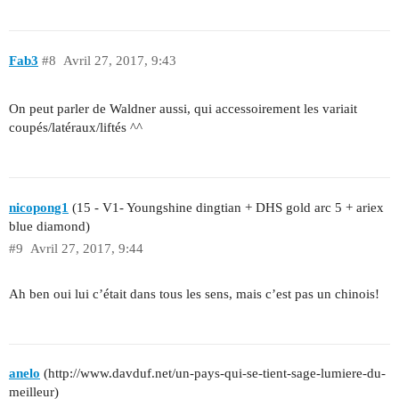
Fab3
#8
Avril 27, 2017, 9:43
On peut parler de Waldner aussi, qui accessoirement les variait
coupés/latéraux/liftés ^^
nicopong1
(15 - V1- Youngshine dingtian + DHS gold arc 5 + ariex
blue diamond)
#9
Avril 27, 2017, 9:44
Ah ben oui lui c’était dans tous les sens, mais c’est pas un chinois!
anelo
(http://www.davduf.net/un-pays-qui-se-tient-sage-lumiere-du-
meilleur)