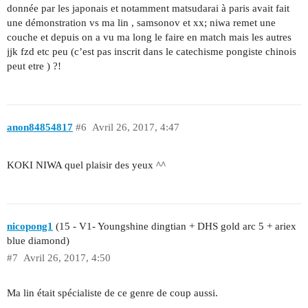
donnée par les japonais et notamment matsudarai à paris avait fait
une démonstration vs ma lin , samsonov et xx; niwa remet une
couche et depuis on a vu ma long le faire en match mais les autres
jjk fzd etc peu (c’est pas inscrit dans le catechisme pongiste chinois
peut etre ) ?!
anon84854817
#6
Avril 26, 2017, 4:47
KOKI NIWA quel plaisir des yeux ^^
nicopong1
(15 - V1- Youngshine dingtian + DHS gold arc 5 + ariex
blue diamond)
#7
Avril 26, 2017, 4:50
Ma lin était spécialiste de ce genre de coup aussi.