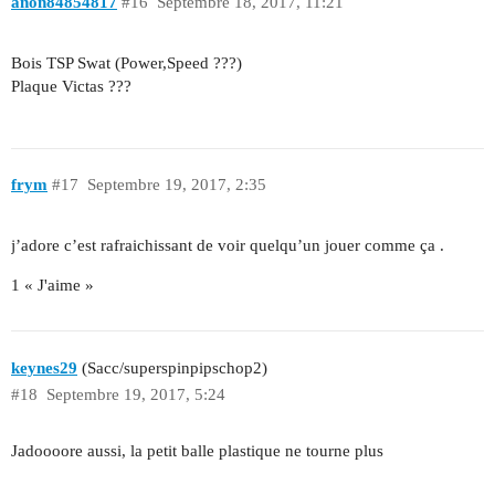
anon84854817
#16
Septembre 18, 2017, 11:21
Bois TSP Swat (Power,Speed ???)
Plaque Victas ???
frym
#17
Septembre 19, 2017, 2:35
j’adore c’est rafraichissant de voir quelqu’un jouer comme ça .
1 « J'aime »
keynes29
(Sacc/superspinpipschop2)
#18
Septembre 19, 2017, 5:24
Jadoooore aussi, la petit balle plastique ne tourne plus