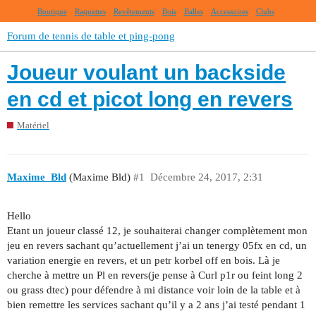
Boutique
Raquettes
Revêtements
Bois
Balles
Accessoires
Clubs
Forum de tennis de table et ping-pong
Joueur voulant un backside
en cd et picot long en revers
Matériel
Maxime_Bld
(Maxime Bld)
#1
Décembre 24, 2017, 2:31
Hello
Etant un joueur classé 12, je souhaiterai changer complètement mon
jeu en revers sachant qu’actuellement j’ai un tenergy 05fx en cd, un
variation energie en revers, et un petr korbel off en bois. Là je
cherche à mettre un Pl en revers(je pense à Curl p1r ou feint long 2
ou grass dtec) pour défendre à mi distance voir loin de la table et à
bien remettre les services sachant qu’il y a 2 ans j’ai testé pendant 1