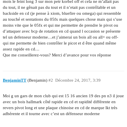
mois le feint long 3 sur mon petr korbel off et cela ne m’allait pas
du tout, il ne gênait pas du tout et il n’etait pas contrôlable et un
backside en cd (je pense à xiom, bluefire ou omega) qui ressemble
au touché et sentations du 05fx mais quelques chose mais qui s’use
moins vite que le 05fx et qui me permettre de prendre le pivot ou
d’attaquer avec bcp de rotation en cd quand l occasion se présente
tel un defenseur moderne…et j’aimerai un bois all ou all+ ou off-
qui me permette de bien contrôler le picot et d être quand même
assez rapide en cd…
Que me conseillerez-vous? Merci d’avance pour vos réponse
BenjaminTT
(Benjamin)
#2
Décembre 24, 2017, 3:39
Moi g un gars de mon club qui est 15 16 ancien 19 des pn n3 il joue
avec un bois hallmark côté rapide en cd et rapidité différente en
revers pivot long et une plaque chinoise en cd de marque lkt très
adhérente et il tourne avec c’est un défenseur moderne