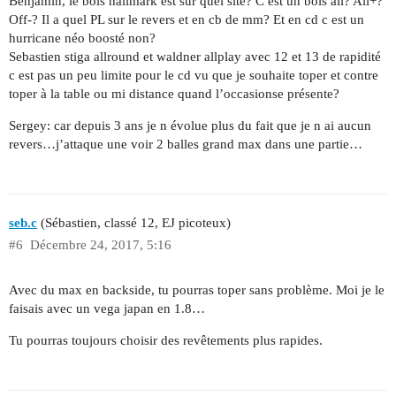
Benjamin, le bois hallmark est sur quel site? C est un bois all? All+?
Off-? Il a quel PL sur le revers et en cb de mm? Et en cd c est un
hurricane néo boosté non?
Sebastien stiga allround et waldner allplay avec 12 et 13 de rapidité
c est pas un peu limite pour le cd vu que je souhaite toper et contre
toper à la table ou mi distance quand l’occasionse présente?
Sergey: car depuis 3 ans je n évolue plus du fait que je n ai aucun
revers…j’attaque une voir 2 balles grand max dans une partie…
seb.c
(Sébastien, classé 12, EJ picoteux)
#6
Décembre 24, 2017, 5:16
Avec du max en backside, tu pourras toper sans problème. Moi je le
faisais avec un vega japan en 1.8…
Tu pourras toujours choisir des revêtements plus rapides.