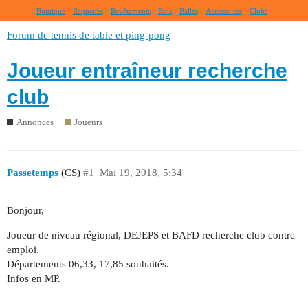
Boutique
Raquettes
Revêtements
Bois
Balles
Accessoires
Clubs
Forum de tennis de table et ping-pong
Joueur entraîneur recherche
club
Annonces
Joueurs
Passetemps
(CS)
#1
Mai 19, 2018, 5:34
Bonjour,
Joueur de niveau régional, DEJEPS et BAFD recherche club contre
emploi.
Départements 06,33, 17,85 souhaités.
Infos en MP.