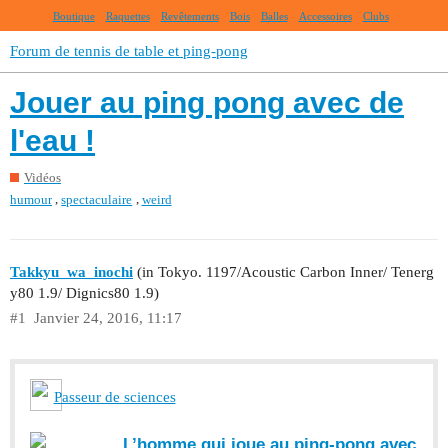
Boutique
Raquettes
Revêtements
Bois
Balles
Accessoires
Clubs
Forum de tennis de table et ping-pong
Jouer au ping pong avec de
l'eau !
Vidéos
,
,
humour
spectaculaire
weird
Takkyu_wa_inochi
(in Tokyo. 1197/Acoustic Carbon Inner/ Tenerg
y80 1.9/ Dignics80 1.9)
#1
Janvier 24, 2016, 11:17
Passeur de sciences
L’homme qui joue au ping-pong avec