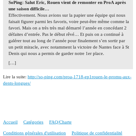
SoPing: Salut Eric, Rouen vient de remonter en ProA après
une saison difficile…
Effectivement. Nous avions sur la papier une équipe qui nous
faisait figurer parmi les favoris, voire peut-être même comme la
favori. Mais on a très très mal démarré l’année en concédant 2
défaites d’entrée. Pas le début rêvé… Et puis on a continué à
galérer tout au long de l’année pour finalement s’en sortir par
un petit miracle, avec notamment la victoire de Nantes face à St
Denis qui nous a permis de garder notre 1er place.
[…]
Lire la suite:
http://so-ping.com/proa-1718-ep1rouen-le-promu-aux-
dents-longues/
Accueil
Catégories
FAQ/Charte
Conditions générales d'utilisation
Politique de confidentialité