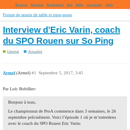
Boutique
Raquettes
Revêtements
Bois
Balles
Accessoires
Clubs
Forum de tennis de table et ping-pong
Interview d'Eric Varin, coach
du SPO Rouen sur So Ping
Général
Actualité
Armel
(Armel)
#1
Septembre 5, 2017, 3:45
Par Loïc Bobillier:
Bonjour à tous,
Le championnat de ProA commence dans 3 semaines, le 26
septembre précisément. Voici l’épisode 1 où je m’entretiens
avec le coach du SPO Rouen Eric Varin: