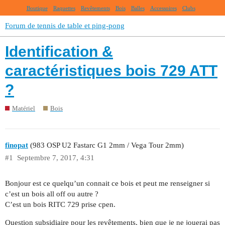
Boutique
Raquettes
Revêtements
Bois
Balles
Accessoires
Clubs
Forum de tennis de table et ping-pong
Identification &
caractéristiques bois 729 ATT
?
Matériel
Bois
finopat
(983 OSP U2 Fastarc G1 2mm / Vega Tour 2mm)
#1
Septembre 7, 2017, 4:31
Bonjour est ce quelqu’un connait ce bois et peut me renseigner si
c’est un bois all off ou autre ?
C’est un bois RITC 729 prise cpen.
Question subsidiaire pour les revêtements, bien que je ne jouerai pas