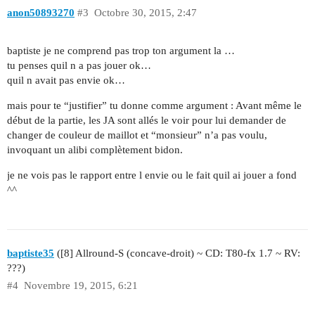
anon50893270
#3
Octobre 30, 2015, 2:47
baptiste je ne comprend pas trop ton argument la …
tu penses quil n a pas jouer ok…
quil n avait pas envie ok…
mais pour te “justifier” tu donne comme argument : Avant même le
début de la partie, les JA sont allés le voir pour lui demander de
changer de couleur de maillot et “monsieur” n’a pas voulu,
invoquant un alibi complètement bidon.
je ne vois pas le rapport entre l envie ou le fait quil ai jouer a fond
^^
baptiste35
([8] Allround-S (concave-droit) ~ CD: T80-fx 1.7 ~ RV:
???)
#4
Novembre 19, 2015, 6:21