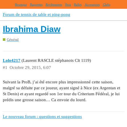
Boutique
Raquettes
Revêtements
Bois
Balles
Accessoires
Clubs
Forum de tennis de table et ping-pong
Ibrahima Diaw
Général
Lolo4217
(Laurent RASCLE stéphanois Clt 1119)
#1
Octobre 29, 2015, 6:07
Suivant la ProB, j’ai été encore plus impressionné cette saison,
malgré sa défaite par ce joueur, ayant signé à Nice (ex Argentan et
St Denis) et ayant regardé son 1er tour du Criterium Fédéral, je lui
prédis une grosse saison… Ca envoie du lourd.
Le nouveau forum : questions et suggestions