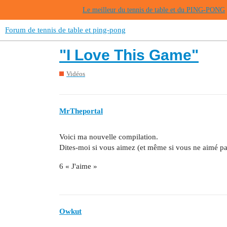
Le meilleur du tennis de table et du PING-PONG
Forum de tennis de table et ping-pong
"I Love This Game"
Vidéos
MrTheportal
Voici ma nouvelle compilation.
Dites-moi si vous aimez (et même si vous ne aimé p
6 « J'aime »
Owkut