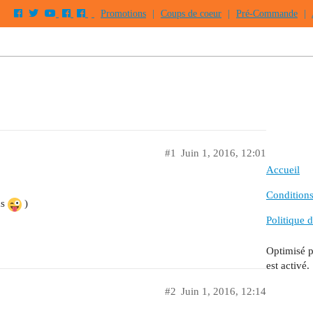
Promotions
|
Coups de coeur
|
Pré-Commande
|
#1
Juin 1, 2016, 12:01
Accueil
Conditions 
as
)
Politique d
Optimisé 
est activé.
#2
Juin 1, 2016, 12:14