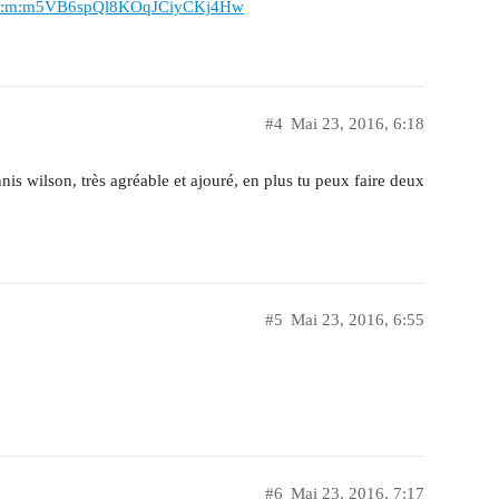
b6:m:m5VB6spQl8KOqJCiyCKj4Hw
#4
Mai 23, 2016, 6:18
nnis wilson, très agréable et ajouré, en plus tu peux faire deux
#5
Mai 23, 2016, 6:55
#6
Mai 23, 2016, 7:17