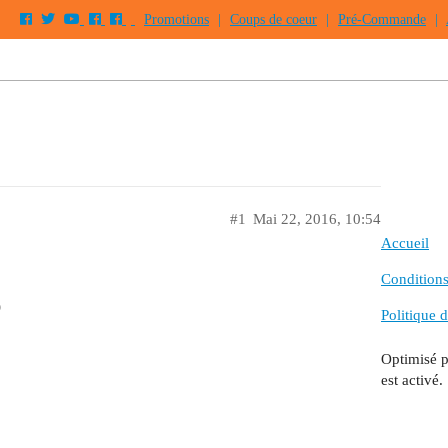
Promotions
|
Coups de coeur
|
Pré-Commande
|
#1
Mai 22, 2016, 10:54
Accueil
Conditions 
)
Politique d
Optimisé 
est activé.