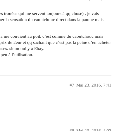
des trouées qui me servent toujours à qq chose) , je vais
imer la sensation du caoutchouc direct dans la paume mais
, ça me convient au poil, c’est comme du caoutchouc mais
 prix de 2eur et qq sachant que c’est pas la peine d’en acheter
ses. sinon oui y a Ebay.
peu à l’utilisation.
#7
Mai 23, 2016, 7:41
#8
Mai 23, 2016, 4:03