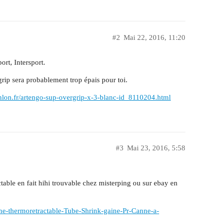
#2
Mai 22, 2016, 11:20
rt, Intersport.
rip sera probablement trop épais pour toi.
hlon.fr/artengo-sup-overgrip-x-3-blanc-id_8110204.html
#3
Mai 23, 2016, 5:58
ctable en fait hihi trouvable chez misterping ou sur ebay en
e-thermoretractable-Tube-Shrink-gaine-Pr-Canne-a-