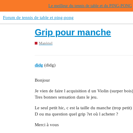
Le meilleur du tennis de table et du PING-PONG
Forum de tennis de table et ping-pong
Grip pour manche
Matériel
didg
(didg)
Bonjour
Je vien de faire l acquisition d un Violin (surper bois
Tres bonnes sensation dans le jeu.
Le seul petit hic, c est la taille du manche (trop petit)
D ou ma question quel grip ?et où l acheter ?
Merci à vous