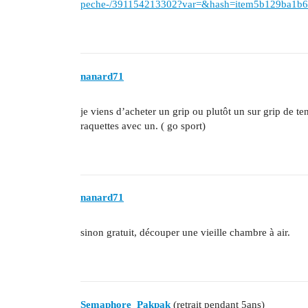
peche-/391154213302?var=&hash=item5b129ba1
nanard71
je viens d’acheter un grip ou plutôt un sur grip de te
raquettes avec un. ( go sport)
nanard71
sinon gratuit, découper une vieille chambre à air.
Semaphore_Pakpak
(retrait pendant 5ans)