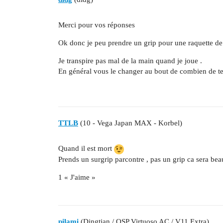
Merci pour vos réponses
Ok donc je peu prendre un grip pour une raquette de 
Je transpire pas mal de la main quand je joue .
En général vous le changer au bout de combien de t
TTLB
(10 - Vega Japan MAX - Korbel)
Quand il est mort
Prends un surgrip parcontre , pas un grip ca sera be
1 « J'aime »
pilami
(Dingtian / OSP Virtuoso AC / V11 Extra)