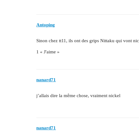
Antoping
Sinon chez tt11, ils ont des grips Nittaku qui vont ni
1 « J'aime »
nanard71
j’allais dire la même chose, vraiment nickel
nanard71