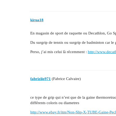
kirua18
En magasin de sport de raquette ou Decathlon, Go Spo
Du surgrip de tennis ou surgrip de badminton car le g
Perso, j’ai mis celui là récemment :
http://www.decat
fabriziio971
(Fabrice Calvaire)
ce type de grip qui n’est que de la gaine thermoretra
différents coloris ou diametres
http://www.ebay.fr/itm/Non-Slip-X-TUBE-Gaine-Pech