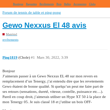
Boutique
Raquettes
Revêtements
Bois
Balles
Accessoires
Clubs
Forum de tennis de table et ping-pong
Gewo Nexxus El 48 avis
Matériel
revêtements
Ping1819
(Chole)
#1
Mars 30, 2022, 3:39
Bonjour
J’aimerais passer à un Gewo Nexxus EL 48 sur mon revers en
remplacement d’un Tenergy, j’ai entendu dire que les revetements
Gewo étaient de bonne qualité. Si quelqu’un peut me faire part de
ses retours (sensations, dureté, vitesse, contrôle, puissance etc…).
Pareil en coup droit, j’aimerais utiliser un Hype XT 50 à la place de
mon Tenergy 05. Je suis classé 18 et j’utilise un bois OFF-