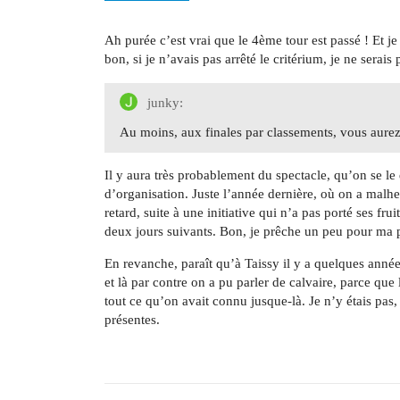
Ah purée c’est vrai que le 4ème tour est passé ! Et j
bon, si je n’avais pas arrêté le critérium, je ne serais
junky:
Au moins, aux finales par classements, vous aurez 
Il y aura très probablement du spectacle, qu’on se le 
d’organisation. Juste l’année dernière, où on a malh
retard, suite à une initiative qui n’a pas porté ses fru
deux jours suivants. Bon, je prêche un peu pour ma 
En revanche, paraît qu’à Taissy il y a quelques année
et là par contre on a pu parler de calvaire, parce q
tout ce qu’on avait connu jusque-là. Je n’y étais pas
présentes.