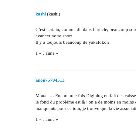
kashi
(kashi)
C’est certain, comme dit dans l’article, beaucoup sont
avancer notre sport.
Il y a toujours beaucoup de yakafokon !
1 « J'aime »
anon75794511
Mouais… Encore une fois Digiping en fait des caisses, e
le fond du problème est là : on a de moins en moins d
manquants pour ce tour, je trouve que la vie associat
1 « J'aime »