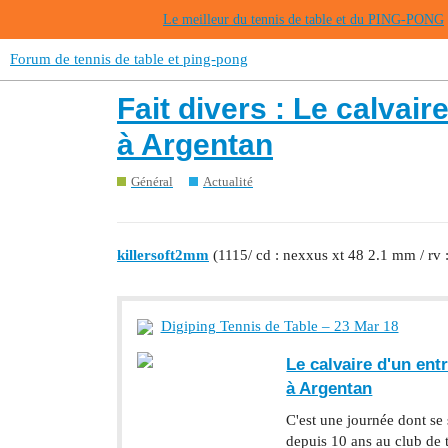
Le meilleur du tennis de table et du PING-PONG
Forum de tennis de table et ping-pong
Fait divers : Le calvai
à Argentan
Général
Actualité
killersoft2mm
(1115/ cd : nexxus xt 48 2.1 mm / rv 
Digiping Tennis de Table – 23 Mar 18
Le calvaire d'un ent
à Argentan
C'est une journée dont 
depuis 10 ans au club de 