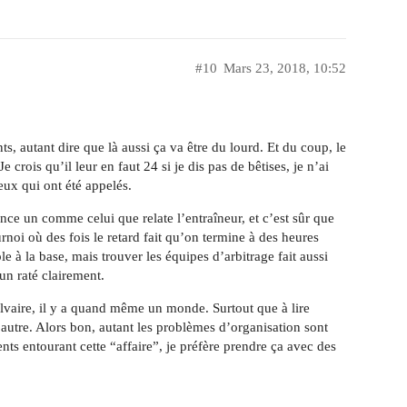
#10
Mars 23, 2018, 10:52
s, autant dire que là aussi ça va être du lourd. Et du coup, le
e crois qu’il leur en faut 24 si je dis pas de bêtises, je n’ai
ceux qui ont été appelés.
ance un comme celui que relate l’entraîneur, et c’est sûr que
noi où des fois le retard fait qu’on termine à des heures
e à la base, mais trouver les équipes d’arbitrage fait aussi
 un raté clairement.
lvaire, il y a quand même un monde. Surtout que à lire
 l’autre. Alors bon, autant les problèmes d’organisation sont
ents entourant cette “affaire”, je préfère prendre ça avec des