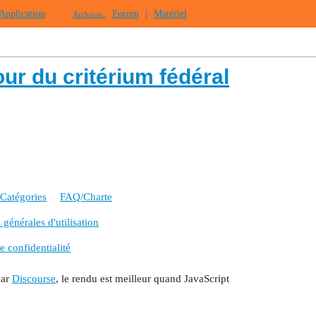
Application
Forum
|
Matériel
Archives :
our du critérium fédéral
Catégories
FAQ/Charte
générales d'utilisation
e confidentialité
par
Discourse
, le rendu est meilleur quand JavaScript