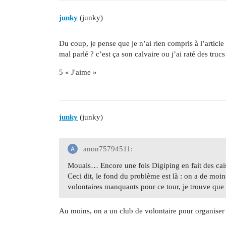
junky
(junky)
Du coup, je pense que je n’ai rien compris à l’article 
mal parlé ? c’est ça son calvaire ou j’ai raté des trucs
5 « J'aime »
junky
(junky)
anon75794511:
Mouais… Encore une fois Digiping en fait des caisses
Ceci dit, le fond du problème est là : on a de moin
volontaires manquants pour ce tour, je trouve que l
Au moins, on a un club de volontaire pour organiser l