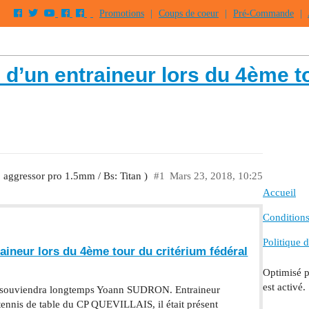
Promotions
|
Coups de coeur
|
Pré-Commande
|
re d’un entraineur lors du 4ème t
: aggressor pro 1.5mm / Bs: Titan )
#1
Mars 23, 2018, 10:25
Accueil
Conditions 
Politique d
raineur lors du 4ème tour du critérium fédéral
Optimisé 
est activé.
se souviendra longtemps Yoann SUDRON. Entraineur
tennis de table du CP QUEVILLAIS, il était présent