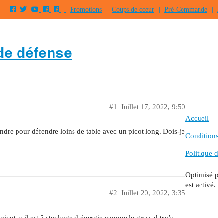
Promotions
|
Coups de coeur
|
Pré-Commande
|
de défense
#1
Juillet 17, 2022, 9:50
Accueil
endre pour défendre loins de table avec un picot long. Dois-je
Conditions 
Politique d
Optimisé 
est activé.
#2
Juillet 20, 2022, 3:35
picot, s il est â stockage d énergie comme le grass d tec’s