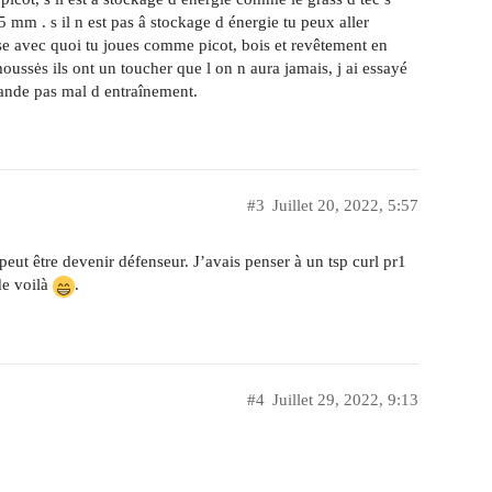
.5 mm . s il n est pas â stockage d énergie tu peux aller
ise avec quoi tu joues comme picot, bois et revêtement en
oussės ils ont un toucher que l on n aura jamais, j ai essayé
ande pas mal d entraînement.
#3
Juillet 20, 2022, 5:57
eut être devenir défenseur. J’avais penser à un tsp curl pr1
de voilà
.
#4
Juillet 29, 2022, 9:13