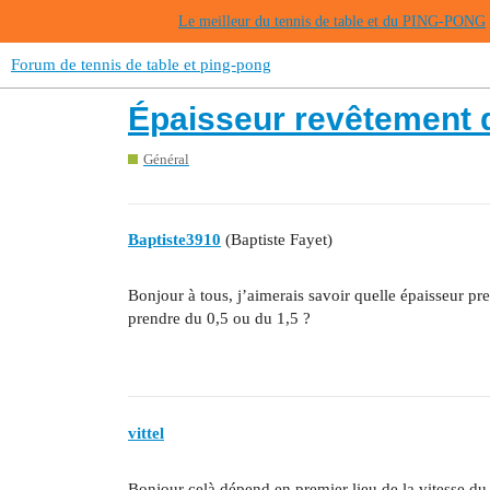
Le meilleur du tennis de table et du PING-PONG
Forum de tennis de table et ping-pong
Épaisseur revêtement 
Général
Baptiste3910
(Baptiste Fayet)
Bonjour à tous, j’aimerais savoir quelle épaisseur pr
prendre du 0,5 ou du 1,5 ?
vittel
Bonjour celà dépend en premier lieu de la vitesse du 