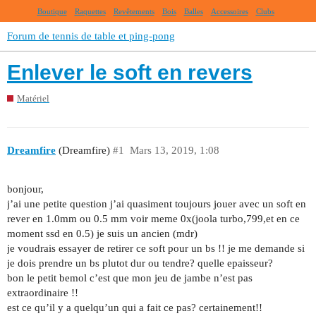
Boutique
Raquettes
Revêtements
Bois
Balles
Accessoires
Clubs
Forum de tennis de table et ping-pong
Enlever le soft en revers
Matériel
Dreamfire
(Dreamfire)
#1
Mars 13, 2019, 1:08
bonjour,
j’ai une petite question j’ai quasiment toujours jouer avec un soft en
rever en 1.0mm ou 0.5 mm voir meme 0x(joola turbo,799,et en ce
moment ssd en 0.5) je suis un ancien (mdr)
je voudrais essayer de retirer ce soft pour un bs !! je me demande si
je dois prendre un bs plutot dur ou tendre? quelle epaisseur?
bon le petit bemol c’est que mon jeu de jambe n’est pas
extraordinaire !!
est ce qu’il y a quelqu’un qui a fait ce pas? certainement!!