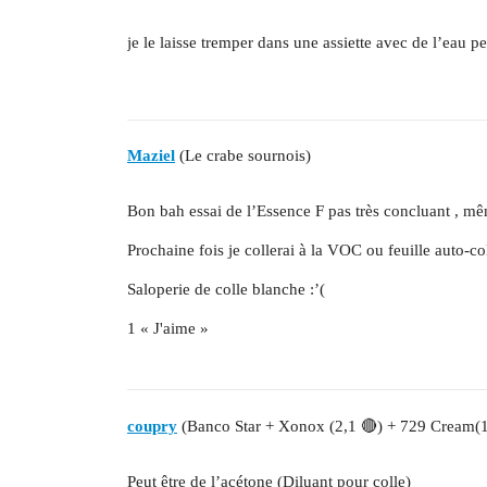
je le laisse tremper dans une assiette avec de l’eau
Maziel
(Le crabe sournois)
Bon bah essai de l’Essence F pas très concluant , mê
Prochaine fois je collerai à la VOC ou feuille auto-c
Saloperie de colle blanche :’(
1 « J'aime »
coupry
(Banco Star + Xonox (2,1 🔴) + 729 Cream(
Peut être de l’acétone (Diluant pour colle)