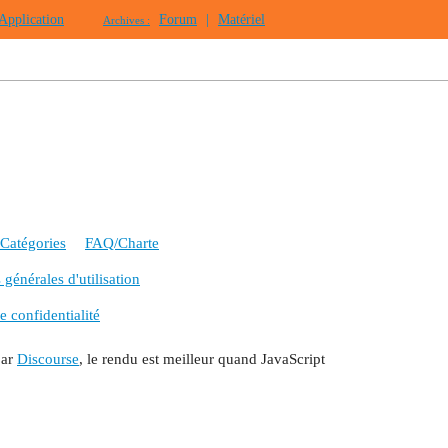
Application
Forum
|
Matériel
Archives :
Catégories
FAQ/Charte
générales d'utilisation
e confidentialité
par
Discourse
, le rendu est meilleur quand JavaScript