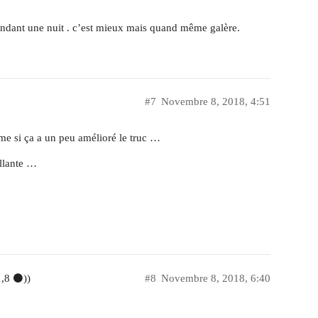
 pendant une nuit . c’est mieux mais quand même galère.
#7
Novembre 8, 2018, 4:51
me si ça a un peu amélioré le truc …
ollante …
1,8 ⚫))
#8
Novembre 8, 2018, 6:40