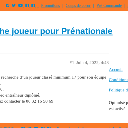
Promotions
|
Coups de coeur
|
Pré-Commande
|
he joueur pour Prénationale
#1
Juin 4, 2022, 4:43
Accueil
 la recherche d’un joueur classé minimum 17 pour son équipe
Conditions 
.
16.
Politique d
vec entraîneur diplômé.
lez contacter le 06 32 16 50 69.
Optimisé 
est activé.