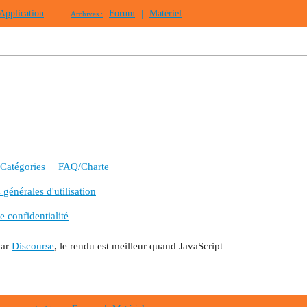
Application
Forum
|
Matériel
Archives :
Catégories
FAQ/Charte
générales d'utilisation
e confidentialité
par
Discourse
, le rendu est meilleur quand JavaScript