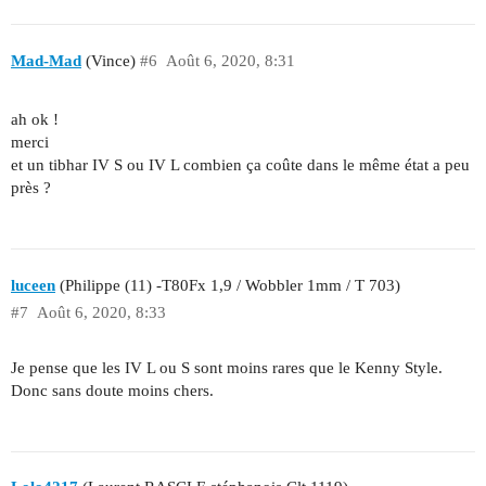
Mad-Mad
(Vince)
#6
Août 6, 2020, 8:31
ah ok !
merci
et un tibhar IV S ou IV L combien ça coûte dans le même état a peu
près ?
luceen
(Philippe (11) -T80Fx 1,9 / Wobbler 1mm / T 703)
#7
Août 6, 2020, 8:33
Je pense que les IV L ou S sont moins rares que le Kenny Style.
Donc sans doute moins chers.