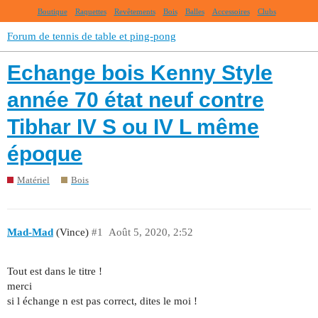
Boutique
Raquettes
Revêtements
Bois
Balles
Accessoires
Clubs
Forum de tennis de table et ping-pong
Echange bois Kenny Style
année 70 état neuf contre
Tibhar IV S ou IV L même
époque
Matériel
Bois
Mad-Mad
(Vince)
#1
Août 5, 2020, 2:52
Tout est dans le titre !
merci
si l échange n est pas correct, dites le moi !