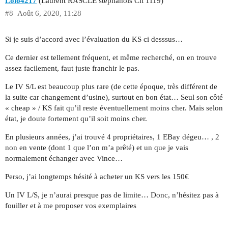
Lolo4217
(Laurent RASCLE stéphanois Clt 1119)
#8
Août 6, 2020, 11:28
Si je suis d’accord avec l’évaluation du KS ci desssus…
Ce dernier est tellement fréquent, et même recherché, on en trouve
assez facilement, faut juste franchir le pas.
Le IV S/L est beaucoup plus rare (de cette époque, très différent de
la suite car changement d’usine), surtout en bon état… Seul son côté
« cheap » / KS fait qu’il reste éventuellement moins cher. Mais selon
état, je doute fortement qu’il soit moins cher.
En plusieurs années, j’ai trouvé 4 propriétaires, 1 EBay dégeu… , 2
non en vente (dont 1 que l’on m’a prêté) et un que je vais
normalement échanger avec Vince…
Perso, j’ai longtemps hésité à acheter un KS vers les 150€
Un IV L/S, je n’aurai presque pas de limite… Donc, n’hésitez pas à
fouiller et à me proposer vos exemplaires