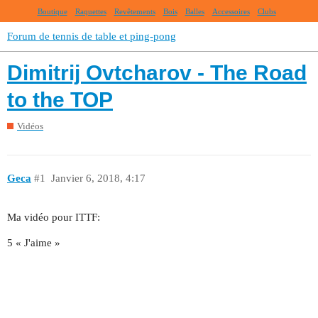
Boutique
Raquettes
Revêtements
Bois
Balles
Accessoires
Clubs
Forum de tennis de table et ping-pong
Dimitrij Ovtcharov - The Road
to the TOP
Vidéos
Geca
#1
Janvier 6, 2018, 4:17
Ma vidéo pour ITTF:
5 « J'aime »