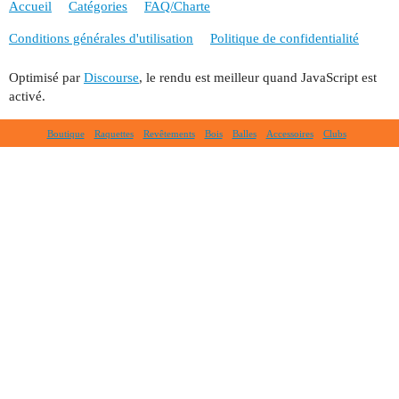
Accueil
Catégories
FAQ/Charte
Conditions générales d'utilisation
Politique de confidentialité
Optimisé par
Discourse
, le rendu est meilleur quand JavaScript est
activé.
Boutique
Raquettes
Revêtements
Bois
Balles
Accessoires
Clubs