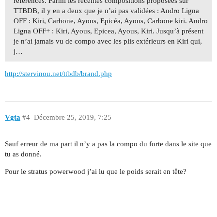
référencés. Parmi les récentes compositions proposées sur
TTBDB, il y en a deux que je n’ai pas validées : Andro Ligna
OFF : Kiri, Carbone, Ayous, Epicéa, Ayous, Carbone kiri. Andro
Ligna OFF+ : Kiri, Ayous, Epicea, Ayous, Kiri. Jusqu’à présent
je n’ai jamais vu de compo avec les plis extérieurs en Kiri qui,
j…
http://stervinou.net/ttbdb/brand.php
Vgta
#4
Décembre 25, 2019, 7:25
Sauf erreur de ma part il n’y a pas la compo du forte dans le site que
tu as donné.
Pour le stratus powerwood j’ai lu que le poids serait en tête?