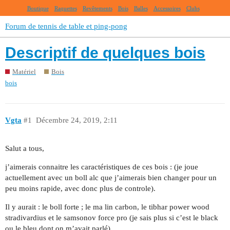
Boutique
Raquettes
Revêtements
Bois
Balles
Accessoires
Clubs
Forum de tennis de table et ping-pong
Descriptif de quelques bois
Matériel
Bois
bois
Vgta
#1
Décembre 24, 2019, 2:11
Salut a tous,
j’aimerais connaitre les caractéristiques de ces bois : (je joue
actuellement avec un boll alc que j’aimerais bien changer pour un
peu moins rapide, avec donc plus de controle).
Il y aurait : le boll forte ; le ma lin carbon, le tibhar power wood
stradivardius et le samsonov force pro (je sais plus si c’est le black
ou le bleu dont on m’avait parlé).