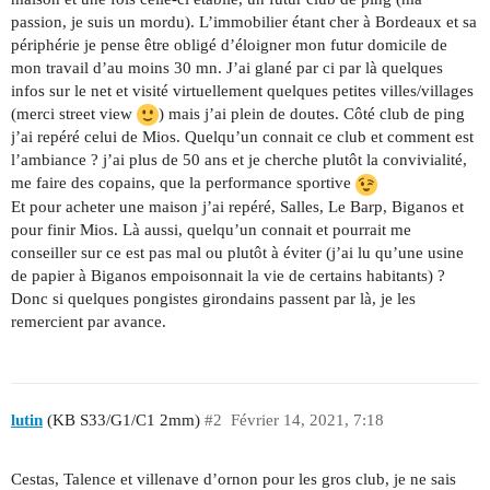
passion, je suis un mordu). L’immobilier étant cher à Bordeaux et sa
périphérie je pense être obligé d’éloigner mon futur domicile de
mon travail d’au moins 30 mn. J’ai glané par ci par là quelques
infos sur le net et visité virtuellement quelques petites villes/villages
(merci street view
) mais j’ai plein de doutes. Côté club de ping
j’ai repéré celui de Mios. Quelqu’un connait ce club et comment est
l’ambiance ? j’ai plus de 50 ans et je cherche plutôt la convivialité,
me faire des copains, que la performance sportive
Et pour acheter une maison j’ai repéré, Salles, Le Barp, Biganos et
pour finir Mios. Là aussi, quelqu’un connait et pourrait me
conseiller sur ce est pas mal ou plutôt à éviter (j’ai lu qu’une usine
de papier à Biganos empoisonnait la vie de certains habitants) ?
Donc si quelques pongistes girondains passent par là, je les
remercient par avance.
lutin
(KB S33/G1/C1 2mm)
#2
Février 14, 2021, 7:18
Cestas, Talence et villenave d’ornon pour les gros club, je ne sais