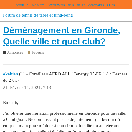
Boutique
Raquettes
Revêtements
Bois
Balles
Accessoires
Clubs
Forum de tennis de table et ping-pong
Déménagement en Gironde,
Quelle ville et quel club?
Annonces
Joueurs
okabien
(11 - Cornilleau AERO ALL / Tenergy 05-FX 1.8 / Despera
do 2 0x)
#1
Février 14, 2021, 7:13
Bonsoir,
J’ai obtenu une mutation professionnelle en Gironde pour travailler
à Gradignan. Ne connaissant pas ce département, j’ai besoin d’un
coup de main pour m’aider à choisir une localité où acheter une
maison et une fois celle-ci établie, un futur club de ping (ma