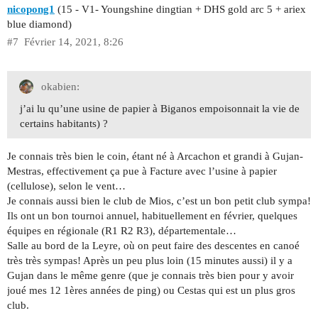
nicopong1
(15 - V1- Youngshine dingtian + DHS gold arc 5 + ariex
blue diamond)
#7
Février 14, 2021, 8:26
okabien:
j’ai lu qu’une usine de papier à Biganos empoisonnait la vie de
certains habitants) ?
Je connais très bien le coin, étant né à Arcachon et grandi à Gujan-
Mestras, effectivement ça pue à Facture avec l’usine à papier
(cellulose), selon le vent…
Je connais aussi bien le club de Mios, c’est un bon petit club sympa!
Ils ont un bon tournoi annuel, habituellement en février, quelques
équipes en régionale (R1 R2 R3), départementale…
Salle au bord de la Leyre, où on peut faire des descentes en canoé
très très sympas! Après un peu plus loin (15 minutes aussi) il y a
Gujan dans le même genre (que je connais très bien pour y avoir
joué mes 12 1ères années de ping) ou Cestas qui est un plus gros
club.