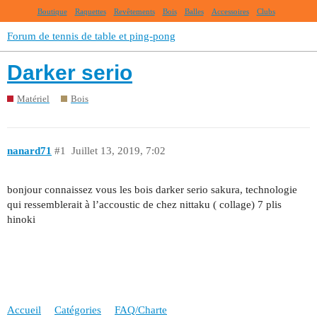
Boutique
Raquettes
Revêtements
Bois
Balles
Accessoires
Clubs
Forum de tennis de table et ping-pong
Darker serio
Matériel
Bois
nanard71
#1
Juillet 13, 2019, 7:02
bonjour connaissez vous les bois darker serio sakura, technologie
qui ressemblerait à l’accoustic de chez nittaku ( collage) 7 plis
hinoki
Accueil
Catégories
FAQ/Charte