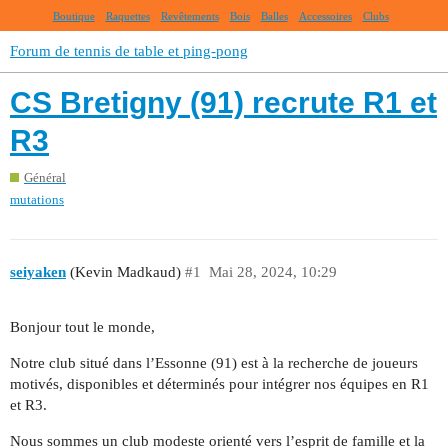
Boutique
Raquettes
Revêtements
Bois
Balles
Accessoires
Clubs
Forum de tennis de table et ping-pong
CS Bretigny (91) recrute R1 et
R3
Général
mutations
seiyaken
(Kevin Madkaud)
#1
Mai 28, 2024, 10:29
Bonjour tout le monde,
Notre club situé dans l’Essonne (91) est à la recherche de joueurs
motivés, disponibles et déterminés pour intégrer nos équipes en R1
et R3.
Nous sommes un club modeste orienté vers l’esprit de famille et la