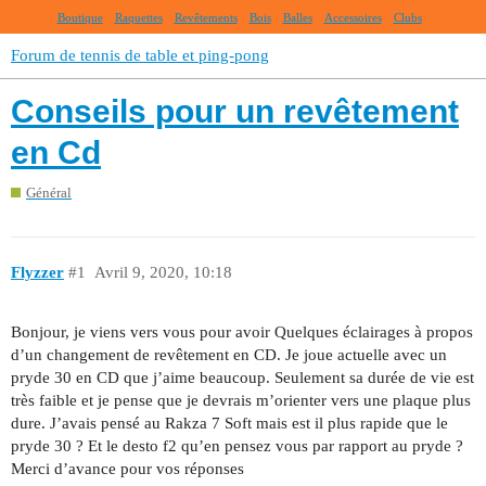
Boutique
Raquettes
Revêtements
Bois
Balles
Accessoires
Clubs
Forum de tennis de table et ping-pong
Conseils pour un revêtement
en Cd
Général
Flyzzer
#1
Avril 9, 2020, 10:18
Bonjour, je viens vers vous pour avoir Quelques éclairages à propos
d’un changement de revêtement en CD. Je joue actuelle avec un
pryde 30 en CD que j’aime beaucoup. Seulement sa durée de vie est
très faible et je pense que je devrais m’orienter vers une plaque plus
dure. J’avais pensé au Rakza 7 Soft mais est il plus rapide que le
pryde 30 ? Et le desto f2 qu’en pensez vous par rapport au pryde ?
Merci d’avance pour vos réponses