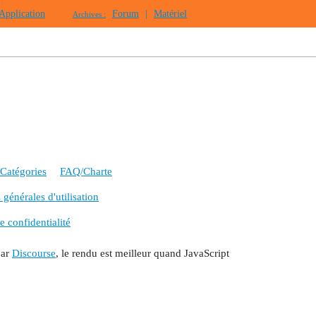
Application
Forum
|
Matériel
Archives :
Catégories
FAQ/Charte
générales d'utilisation
e confidentialité
par
Discourse
, le rendu est meilleur quand JavaScript