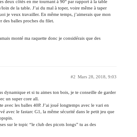
s deux côtés en me tournant à 90° par rapport à la table
ble/loin de la table. J’ai du mal à toper, voire même à taper
 quoi je veux travailler. En même temps, j’aimerais que mon
 des balles proches du filet.
 jamais monté ma raquette donc je considérais que des
#2
Mars 28, 2018, 9:03
s dynamique et si tu aimes ton bois, je te conseille de garder
c un super core all.
ite avec les balles 40P. J’ai joué longtemps avec le vari en
ouvé avec le fastarc G1, la même sécurité dans le petit jeu que
topspin.
sses sur le topic “le club des picots longs” tu as des