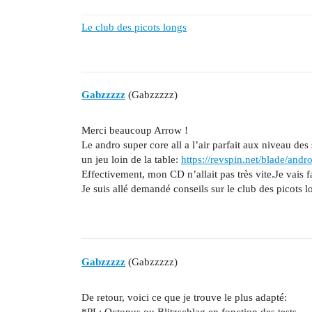
Le club des picots longs
Gabzzzzz
(Gabzzzzz)
Merci beaucoup Arrow !
Le andro super core all a l’air parfait aux niveau des
un jeu loin de la table:
https://revspin.net/blade/andr
Effectivement, mon CD n’allait pas très vite.Je vais f
Je suis allé demandé conseils sur le club des picots lon
Gabzzzzz
(Gabzzzzz)
De retour, voici ce que je trouve le plus adapté:
*PL: Octopus ou Blitzschlag en fonction des tests