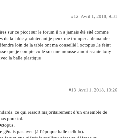
#12
Avril 1, 2018, 9:31
res sur ce picot sur le forum il n a jamais été sité comme
és de la table ,maintenant je peux me tromper a demander
fendre loin de la table ont ma conseillé l octopus ,le feint
mousse que je compte collé sur une mousse amortissante tony
vec la balle plastique
#13
Avril 1, 2018, 10:26
tandards, ce qui ressort majoritairement d’un ensemble de
pas pour toi.
Octopus.
 ne gênais pas avec (à l’époque balle cellulo).