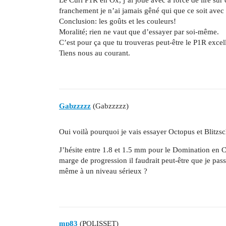
Le Curl P1R en Ox, j’ai joué avec à force de lire sur 
franchement je n’ai jamais gêné qui que ce soit avec 
Conclusion: les goûts et les couleurs!
Moralité; rien ne vaut que d’essayer par soi-même.
C’est pour ça que tu trouveras peut-être le P1R exce
Tiens nous au courant.
Gabzzzzz
(Gabzzzzz)
Oui voilà pourquoi je vais essayer Octopus et Blitzsc
J’hésite entre 1.8 et 1.5 mm pour le Domination en C
marge de progression il faudrait peut-être que je pas
même à un niveau sérieux ?
mp83
(POLISSET)