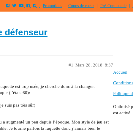
Promotions
|
Coups de coeur
|
Pré-Commande
|
e défenseur
#1
Mars 28, 2018, 8:37
Accueil
Conditions 
raquette est trop usée, je cherche donc à la changer.
que (j’étais 60):
Politique d
e suis pas très sûr)
Optimisé 
est activé.
u a augmenté un peu depuis l’époque. Mon style de jeu est
table. Je tourne parfois la raquette donc j’aimais bien le