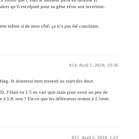
ce forum que c’était le meilleur picot en défense et
alors qu’il est réputé pour sa gêne et/ou son inversion.
llent même si de mon côté, ça n’a pas été concluant.
#14
Avril 1, 2018, 10:36
hlag. Je donnerai mon ressenti au sujet des deux.
D. J’étais en 1.5 en vari spin mais pour avoir un peu de
se à 1.8, non ? Est-ce que les défenseurs restent à 1.5mm
#15
Avril 2, 2018, 1:23