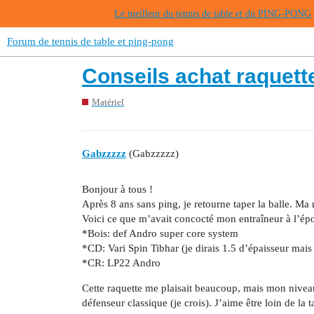
Le meilleur du tennis de table et du PING-PONG
Forum de tennis de table et ping-pong
Conseils achat raquett
Matériel
Gabzzzzz
(Gabzzzzz)
Bonjour à tous !
Après 8 ans sans ping, je retourne taper la balle. Ma 
Voici ce que m’avait concocté mon entraîneur à l’épo
*Bois: def Andro super core system
*CD: Vari Spin Tibhar (je dirais 1.5 d’épaisseur mais j
*CR: LP22 Andro
Cette raquette me plaisait beaucoup, mais mon nivea
défenseur classique (je crois). J’aime être loin de la 