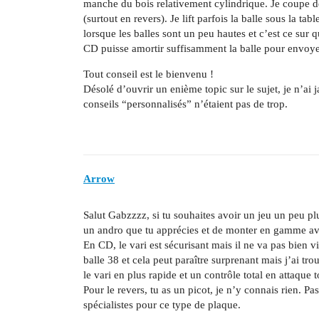
manche du bois relativement cylindrique. Je coupe de
(surtout en revers). Je lift parfois la balle sous la ta
lorsque les balles sont un peu hautes et c’est ce sur
CD puisse amortir suffisamment la balle pour envoyer
Tout conseil est le bienvenu !
Désolé d’ouvrir un enième topic sur le sujet, je n’ai
conseils “personnalisés” n’étaient pas de trop.
Arrow
Salut Gabzzzz, si tu souhaites avoir un jeu un peu plu
un andro que tu apprécies et de monter en gamme ave
En CD, le vari est sécurisant mais il ne va pas bien v
balle 38 et cela peut paraître surprenant mais j’ai tr
le vari en plus rapide et un contrôle total en attaque 
Pour le revers, tu as un picot, je n’y connais rien. Pa
spécialistes pour ce type de plaque.