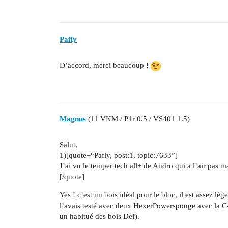
Pafly
D’accord, merci beaucoup !
Magnus
(11 VKM / P1r 0.5 / VS401 1.5)
Salut,
1)[quote=“Pafly, post:1, topic:7633”]
J’ai vu le temper tech all+ de Andro qui a l’air pas m
[/quote]
Yes ! c’est un bois idéal pour le bloc, il est assez lég
l’avais testé avec deux HexerPowersponge avec la C-b
un habitué des bois Def).