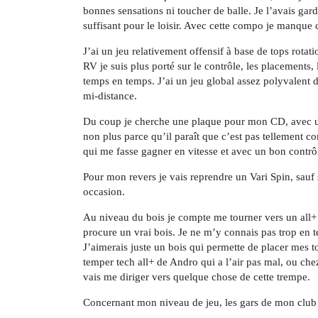
bonnes sensations ni toucher de balle. Je l’avais gar
suffisant pour le loisir. Avec cette compo je manque cr
J’ai un jeu relativement offensif à base de tops rota
RV je suis plus porté sur le contrôle, les placements, 
temps en temps. J’ai un jeu global assez polyvalent di
mi-distance.
Du coup je cherche une plaque pour mon CD, avec un 
non plus parce qu’il paraît que c’est pas tellement c
qui me fasse gagner en vitesse et avec un bon contrô
Pour mon revers je vais reprendre un Vari Spin, sauf
occasion.
Au niveau du bois je compte me tourner vers un all+ 
procure un vrai bois. Je ne m’y connais pas trop en t
J’aimerais juste un bois qui permette de placer mes to
temper tech all+ de Andro qui a l’air pas mal, ou chez 
vais me diriger vers quelque chose de cette trempe.
Concernant mon niveau de jeu, les gars de mon club d