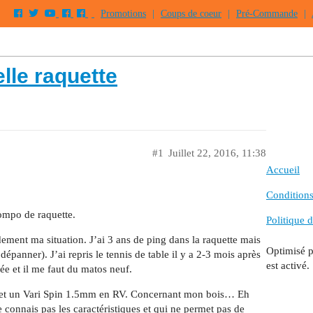
Promotions
|
Coups de coeur
|
Pré-Commande
|
lle raquette
#1
Juillet 22, 2016, 11:38
Accueil
Conditions 
ompo de raquette.
Politique d
dement ma situation. J’ai 3 ans de ping dans la raquette mais
Optimisé 
épanner). J’ai repris le tennis de table il y a 2-3 mois après
est activé.
ée et il me faut du matos neuf.
 et un Vari Spin 1.5mm en RV. Concernant mon bois… Eh
 connais pas les caractéristiques et qui ne permet pas de