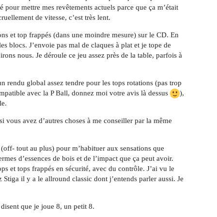
dé pour mettre mes revêtements actuels parce que ça m’était
uellement de vitesse, c’est très lent.
tions et top frappés (dans une moindre mesure) sur le CD. En
les blocs. J’envoie pas mal de claques à plat et je tope de
rons nous. Je déroule ce jeu assez près de la table, parfois à
rendu global assez tendre pour les tops rotations (pas trop
ompatible avec la P Ball, donnez moi votre avis là dessus
),
le.
 si vous avez d’autres choses à me conseiller par la même
(off- tout au plus) pour m’habituer aux sensations que
ermes d’essences de bois et de l’impact que ça peut avoir.
ps et tops frappés en sécurité, avec du contrôle. J’ai vu le
Stiga il y a le allround classic dont j’entends parler aussi. Je
isent que je joue 8, un petit 8.