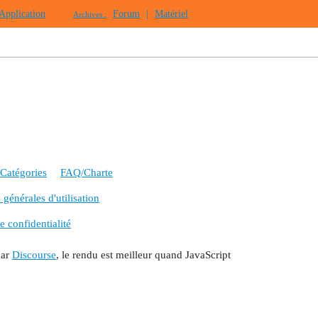
Application
Forum
|
Matériel
Archives :
Catégories
FAQ/Charte
générales d'utilisation
e confidentialité
par
Discourse
, le rendu est meilleur quand JavaScript